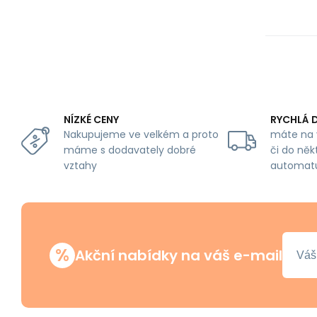
NÍZKÉ CENY
RYCHLÁ 
Nakupujeme ve velkém a proto
máte na 
máme s dodavately dobré
či do něk
vztahy
automat
%
Akční nabídky na váš e-mail