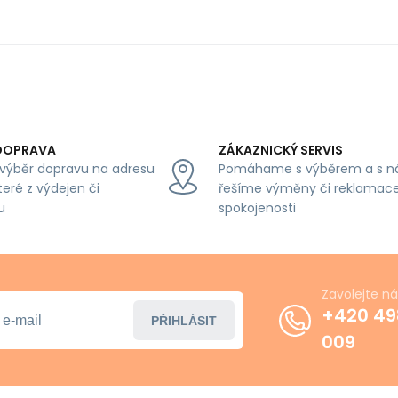
DOPRAVA
ZÁKAZNICKÝ SERVIS
výběr dopravu na adresu
Pomáhame s výběrem a s n
teré z výdejen či
řešíme výměny či reklamace
u
spokojenosti
Zavolejte n
+420 49
PŘIHLÁSIT
009