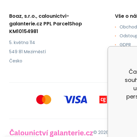
Boaz, s.r.o., calounictvi-
Vše o n
galanterie.cz PPL ParcelShop
Obchod
KM10154981
Odstoup
5. května 114
GDPR
549 81 Meziměstí
Jak nak
Česko
Doprava
Čal
souh
u
per
© 2026 Čalounictví 