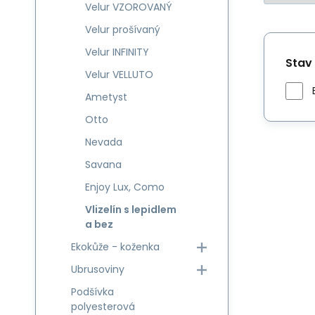
Velur VZOROVANÝ
Velur prošívaný
Velur INFINITY
Stav
Velur VELLUTO
Ametyst
Otto
Nevada
Savana
Enjoy Lux, Como
Vlizelín s lepidlem
a bez
Ekokůže - koženka
Ubrusoviny
Podšívka
polyesterová