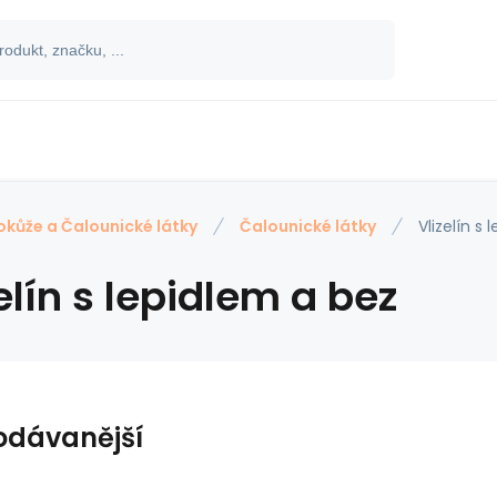
okůže a Čalounické látky
Čalounické látky
Vlizelín s
elín s lepidlem a bez
odávanější