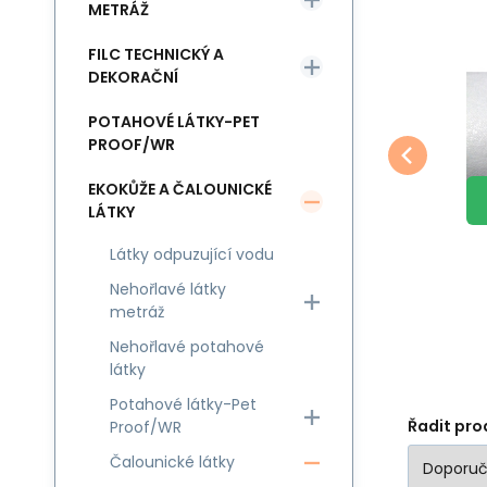
METRÁŽ
FILC TECHNICKÝ A
EAN:
Kód:
8595721014792
VLIZELIN001
Skladem
29.7
m
Jiný
Jin
50
Kč
Vlizelín s lepidlem,
DEKORAČNÍ
Složení
S
2
barva Bílá 40 gr/m2
b
Vlizelín s lepidlom
Vl
materiálu:
Polyester 100%
m
POTAHOVÉ LÁTKY-PET
Oblíbený
Porovnat
Gramáž:
40 g/m²
G
PROOF/WR
DO KOŠÍKU
Šířka:
90 cm
Š
EKOKŮŽE A ČALOUNICKÉ
LÁTKY
Látky odpuzující vodu
Nehořlavé látky
metráž
Nehořlavé potahové
látky
Potahové látky-Pet
Řadit pro
Proof/WR
Čalounické látky