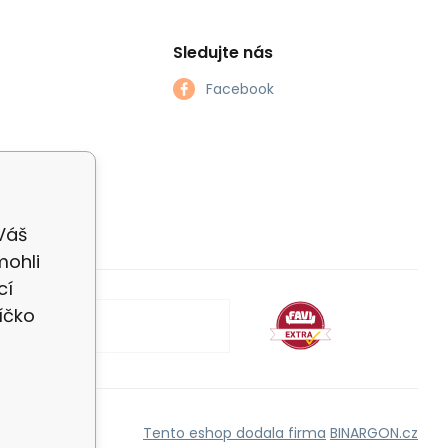
Sledujte nás
Facebook
 Váš
mohli
cí
íčko
Tento eshop dodala firma
BINARGON.cz