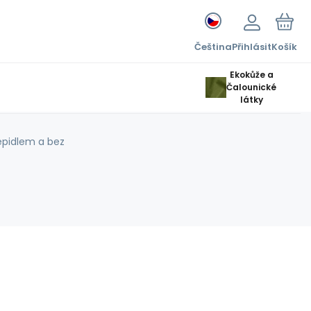
Čeština
Přihlásit
Košík
Ekokůže a
Čalounické
látky
 lepidlem a bez