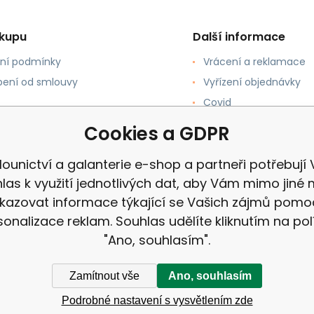
ákupu
Další informace
ní podmínky
Vrácení a reklamace
ení od smlouvy
Vyřízení objednávky
Covid
upovat
Recenze
Cookies a GDPR
 a Platba
ounictví a galanterie e-shop a partneři potřebují
las k využití jednotlivých dat, aby Vám mimo jiné 
kazovat informace týkající se Vašich zájmů pomo
sonalizace reklam. Souhlas udělíte kliknutím na pol
"Ano, souhlasím".
Zamítnout vše
Ano, souhlasím
Podrobné nastavení s vysvětlením zde
a galanterie e-shop |
Mapa stránek