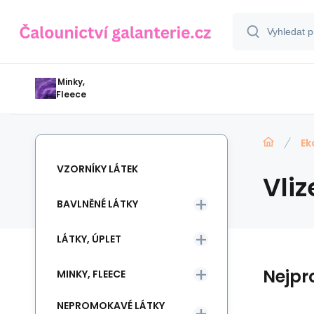
Minky,
Fleece
Ek
VZORNÍKY LÁTEK
Vliz
BAVLNĚNÉ LÁTKY
LÁTKY, ÚPLET
Nejpr
MINKY, FLEECE
NEPROMOKAVÉ LÁTKY