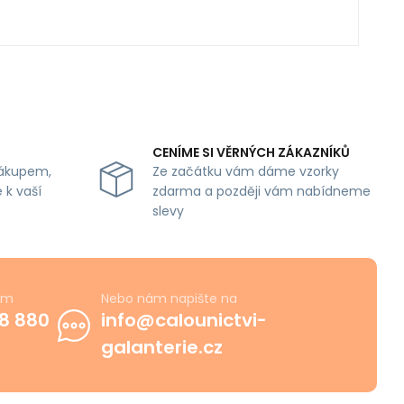
CENÍME SI VĚRNÝCH ZÁKAZNÍKŮ
ákupem,
Ze začátku vám dáme vzorky
 k vaší
zdarma a později vám nabídneme
slevy
ám
Nebo nám napište na
8 880
info@calounictvi-
galanterie.cz