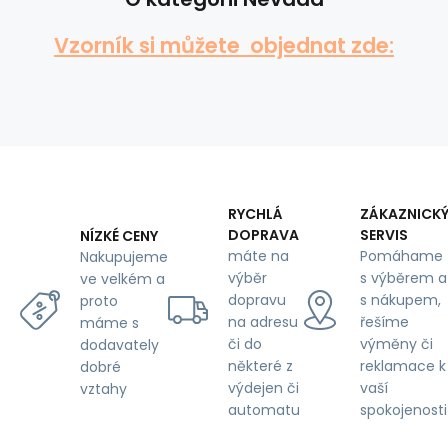
Vzorník si můžete objednat zde:
RYCHLÁ
ZÁKAZNICK
DOPRAVA
SERVIS
NÍZKÉ CENY
máte na
Pomáhame
Nakupujeme
výběr
s výběrem a
ve velkém a
dopravu
s nákupem,
proto
na adresu
řešíme
máme s
či do
výměny či
dodavately
některé z
reklamace k
dobré
výdejen či
vaší
vztahy
automatu
spokojenosti