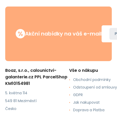
%
Akční nabídky na váš e-mail
P
Boaz, s.r.o., calounictvi-
Vše o nákupu
galanterie.cz PPL ParcelShop
Obchodní podmínky
KM10154981
Odstoupení od smlouvy
5. května 114
GDPR
549 81 Meziměstí
Jak nakupovat
Česko
Doprava a Platba