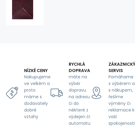
Čalounická
látka,
Nevada,
Nachová
RYCHLÁ
ZÁKAZNICK
DOPRAVA
SERVIS
NÍZKÉ CENY
máte na
Pomáhame
Nakupujeme
výběr
s výběrem a
ve velkém a
dopravu
s nákupem,
proto
na adresu
řešíme
máme s
či do
výměny či
dodavately
některé z
reklamace k
dobré
výdejen či
vaší
vztahy
automatu
spokojenosti