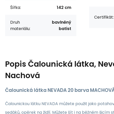
Šířka:
142 cm
Certifikát:
Druh
bavlněný
materiálu:
batist
Popis
Čalounická látka, Nev
Nachová
Čalounická látka NEVADA 20 barva MACHOV
Čalounickou látku NEVADA můžete použit jako potahovou
sedáků, opěrek na židlí. Můžete šít i na běžném šicím st