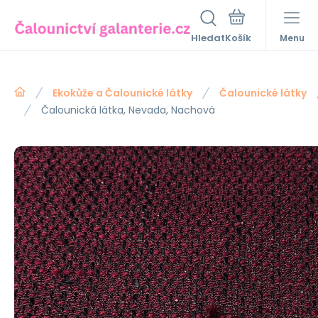
Hledat
Menu
Ekokůže a Čalounické látky
Čalounické látky
Čalounická látka, Nevada, Nachová