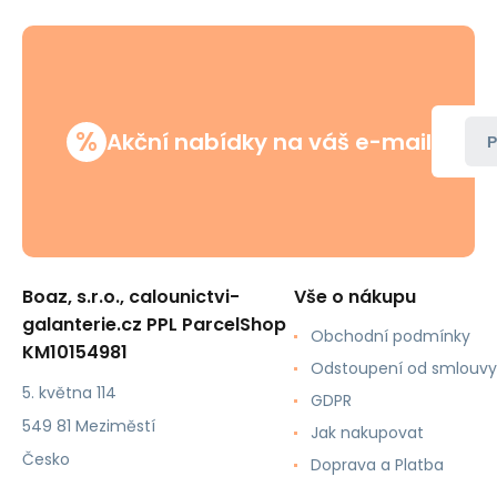
%
Akční nabídky na váš e-mail
P
Boaz, s.r.o., calounictvi-
Vše o nákupu
galanterie.cz PPL ParcelShop
Obchodní podmínky
KM10154981
Odstoupení od smlouvy
5. května 114
GDPR
549 81 Meziměstí
Jak nakupovat
Česko
Doprava a Platba