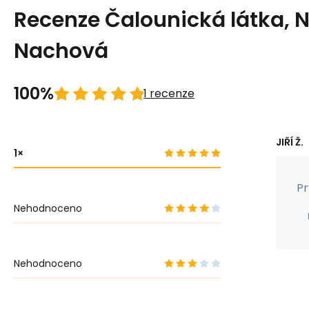
Recenze Čalounická látka, 
Nachová
100%
1 recenze
JIŘÍ Ž.
1
Pr
Nehodnoceno
Nehodnoceno