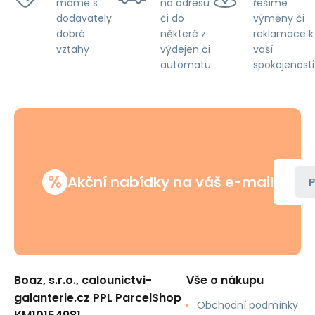
na adresu
řešíme
máme s
či do
výměny či
dodavately
některé z
reklamace k
dobré
výdejen či
vaší
vztahy
automatu
spokojenosti
%
Akční nabídky na váš e-mail
P
Boaz, s.r.o., calounictvi-
Vše o nákupu
galanterie.cz PPL ParcelShop
Obchodní podmínky