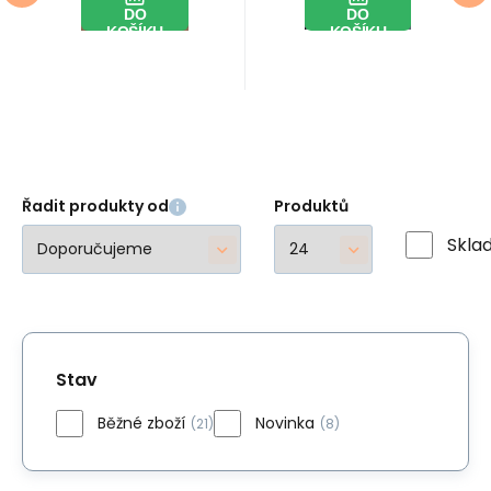
Camel,
metráž.
DO
DO
potahová
Kočky Milk
KOŠÍKU
KOŠÍKU
měkká
na
látka,
Grafitovém
metráž
Řadit produkty od
Produktů
Skla
Stav
Běžné zboží
Novinka
(21)
(8)