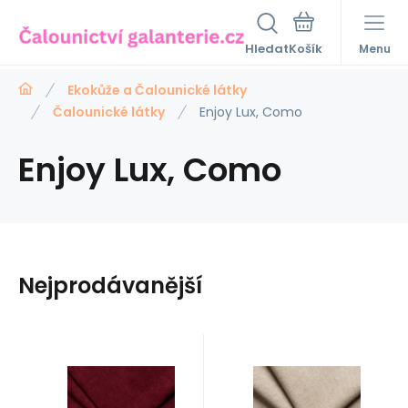
Hledat
Menu
Ekokůže a Čalounické látky
Čalounické látky
Enjoy Lux, Como
Enjoy Lux, Como
Nejprodávanější
Kód:
ENJOY-38
EAN:
Kód:
ENJOY-NEW-
EAN:
Skladem
36.7
m
Skladem
0.4
m
198
Kč
198
Kč
Potahová
Potahová
8595721059915
8595721061789
LUX-02
Složení
Složení