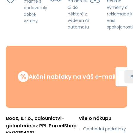
na adresu
řešíme
máme s
či do
výměny či
dodavately
některé z
reklamace k
dobré
výdejen či
vaší
vztahy
automatu
spokojenosti
%
Akční nabídky na váš e-mail
P
Boaz, s.r.o., calounictvi-
Vše o nákupu
galanterie.cz PPL ParcelShop
Obchodní podmínky