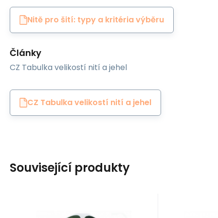
Nitě pro šití: typy a kritéria výběru
Články
CZ Tabulka velikostí nití a jehel
CZ Tabulka velikostí nití a jehel
Související produkty
Kód:
EAN:
Auto-Agrippant-30-327
8595721048919
Kód:
EAN: