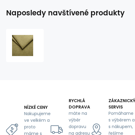
Naposledy navštívené produkty
Potahová
Strukturální
látka
na
nábytek
Enjoy
Lux
Mikrofibra,
Moss
RYCHLÁ
ZÁKAZNICK
DOPRAVA
SERVIS
NÍZKÉ CENY
máte na
Pomáhame
Nakupujeme
výběr
s výběrem a
ve velkém a
dopravu
s nákupem,
proto
na adresu
řešíme
máme s