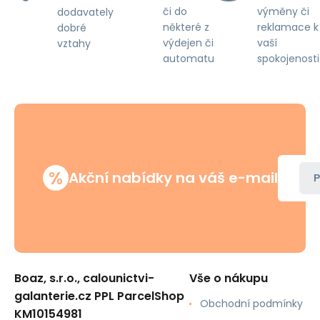
či do
výměny či
dodavately
některé z
reklamace k
dobré
výdejen či
vaší
vztahy
automatu
spokojenosti
%
Akční nabídky na váš e-mail
P
Boaz, s.r.o., calounictvi-
Vše o nákupu
galanterie.cz PPL ParcelShop
Obchodní podmínky
KM10154981