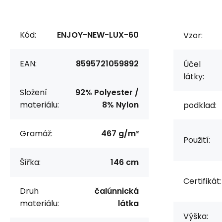
Kód:
ENJOY-NEW-LUX-60
Vzor:
EAN:
8595721059892
Účel
látky:
Složení
92% Polyester /
materiálu:
8% Nylon
podklad:
Gramáž:
467 g/m²
Použití:
Šířka:
146 cm
Certifikát:
Druh
čalúnnická
materiálu:
látka
Výška: