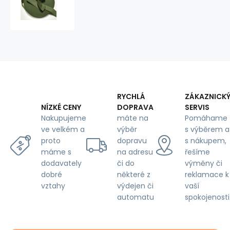
proužek
PES
25
mm
barva
khaki
RYCHLÁ
ZÁKAZNICK
DOPRAVA
SERVIS
NÍZKÉ CENY
máte na
Pomáhame
Nakupujeme
výběr
s výběrem a
ve velkém a
dopravu
s nákupem,
proto
na adresu
řešíme
máme s
či do
výměny či
dodavately
některé z
reklamace k
dobré
výdejen či
vaší
vztahy
automatu
spokojenosti