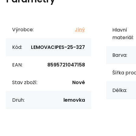
Výrobce:
Jiný
Hlavní
materiál:
Kód:
LEMOVACIPES-25-327
Barva:
EAN:
8595721047158
Šířka prod
Stav zboží:
Nové
Délka:
Druh:
lemovka