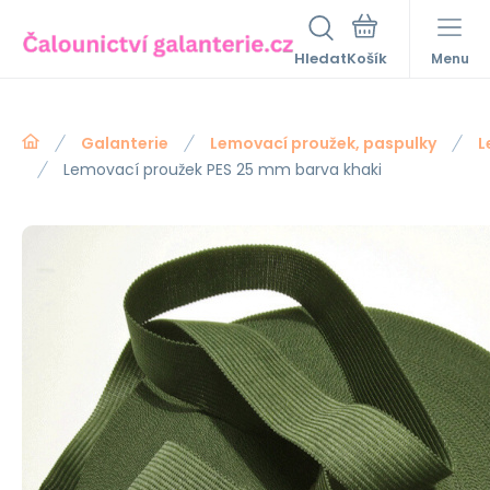
Hledat
Menu
Galanterie
Lemovací proužek, paspulky
L
Lemovací proužek PES 25 mm barva khaki