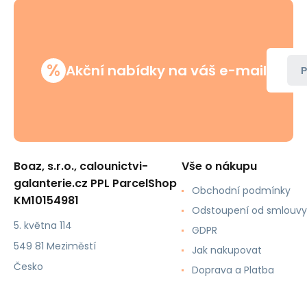
%
Akční nabídky na váš e-mail
P
Boaz, s.r.o., calounictvi-
Vše o nákupu
galanterie.cz PPL ParcelShop
Obchodní podmínky
KM10154981
Odstoupení od smlouvy
5. května 114
GDPR
549 81 Meziměstí
Jak nakupovat
Česko
Doprava a Platba