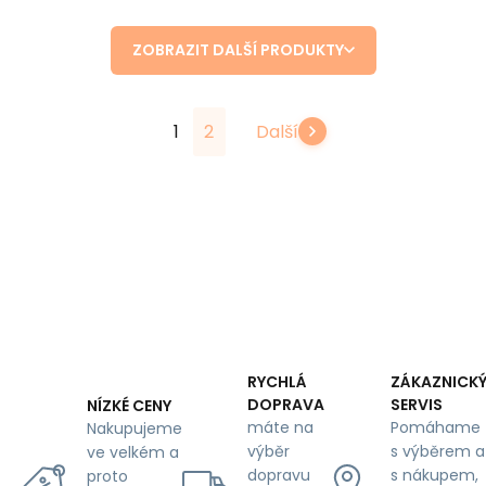
ZOBRAZIT DALŠÍ PRODUKTY
1
2
Další
RYCHLÁ
ZÁKAZNICK
DOPRAVA
SERVIS
NÍZKÉ CENY
máte na
Pomáhame
Nakupujeme
výběr
s výběrem a
ve velkém a
dopravu
s nákupem,
proto