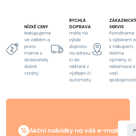
RYCHLÁ
ZÁKAZNICK
DOPRAVA
SERVIS
NÍZKÉ CENY
máte na
Pomáhame
Nakupujeme
výběr
s výběrem a
ve velkém a
dopravu
s nákupem,
proto
na adresu
řešíme
máme s
či do
výměny či
dodavately
některé z
reklamace k
dobré
výdejen či
vaší
vztahy
automatu
spokojenosti
%
Akční nabídky na váš e-mail
P