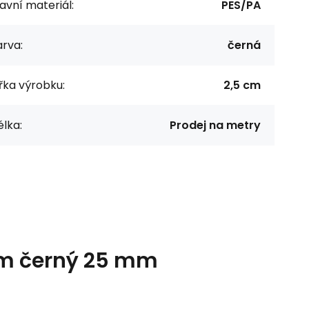
avní materiál:
PES/PA
rva:
černá
řka výrobku:
2,5 cm
lka:
Prodej na metry
lem černý 25 mm