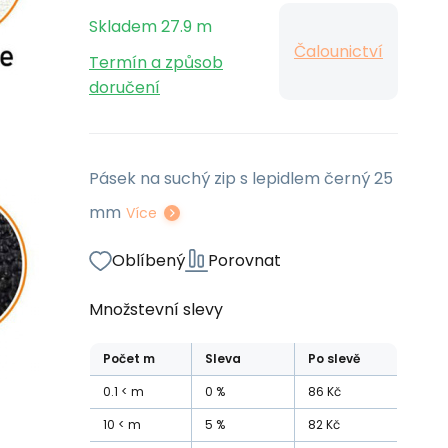
Skladem
27.9
m
Čalounictví
Termín a způsob
doručení
Pásek na suchý zip s lepidlem černý 25
mm
Více
Oblíbený
Porovnat
Množstevní slevy
Počet
m
Sleva
Po slevě
0.1
m
0
%
86
Kč
10
m
5
%
82
Kč