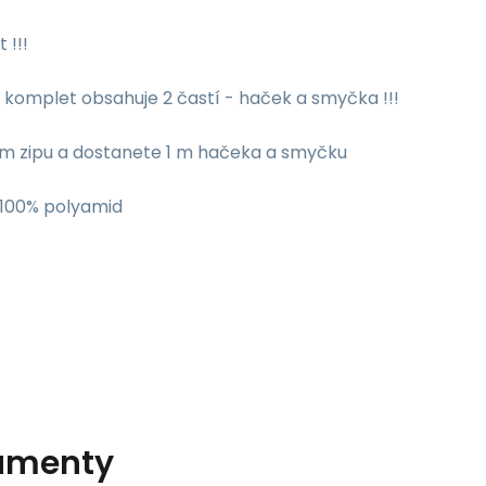
 !!!
 komplet obsahuje 2 častí - haček a smyčka !!!
1m zipu a dostanete 1 m hačeka a smyčku
: 100% polyamid
umenty