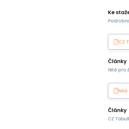
Ke staž
Podrobno
CZ T
Články
Nitě pro š
Nitě
Články
CZ Tabulk