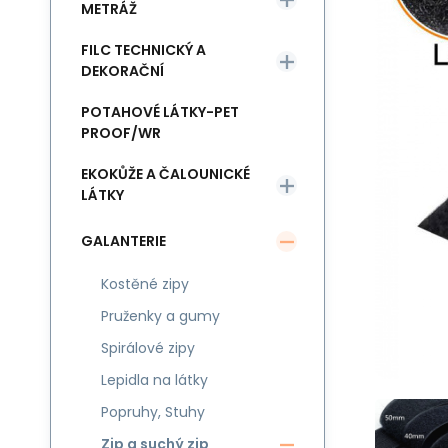
METRÁŽ
FILC TECHNICKÝ A
DEKORAČNÍ
POTAHOVÉ LÁTKY-PET
PROOF/WR
EKOKŮŽE A ČALOUNICKÉ
LÁTKY
GALANTERIE
Kostěné zipy
Pruženky a gumy
Spirálové zipy
Lepidla na látky
Popruhy, Stuhy
Zip a suchý zip