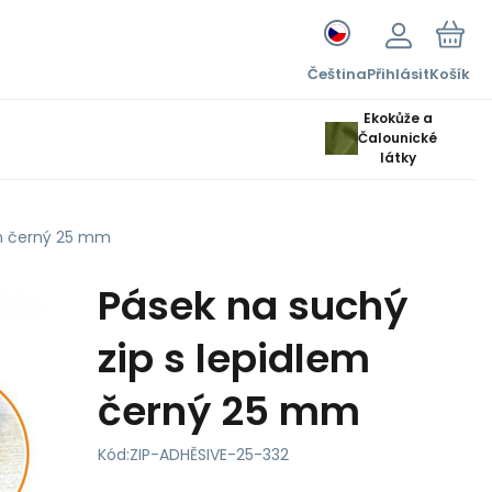
Čeština
Přihlásit
Košík
Ekokůže a
Čalounické
látky
em černý 25 mm
Pásek na suchý
zip s lepidlem
černý 25 mm
Kód:
ZIP-ADHĚSIVE-25-332