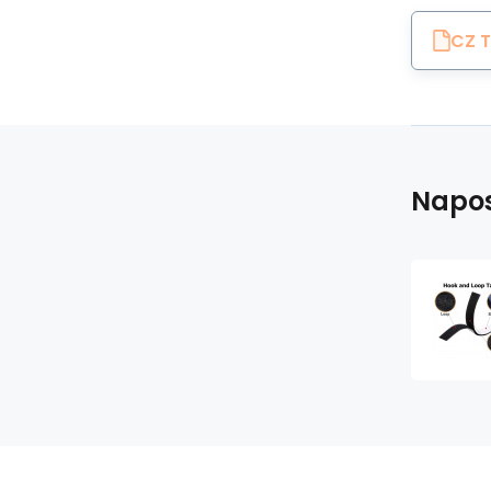
CZ T
Napos