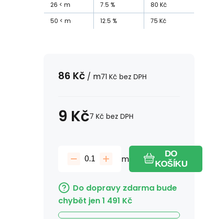
26
m
7.5
%
80
Kč
50
m
12.5
%
75
Kč
86
Kč
/
m
71
Kč
bez DPH
9
Kč
7
Kč
bez DPH
DO
m
KOŠÍKU
Do dopravy zdarma bude
chybět jen
1 491
Kč