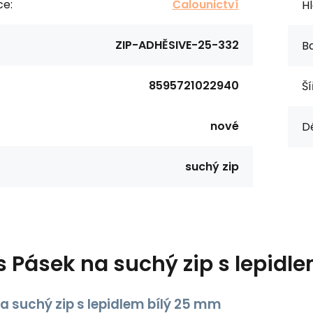
ce:
Čalounictví
Hl
ZIP-ADHĚSIVE-25-332
Ba
8595721022940
Ší
nové
Dé
suchý zip
s
Pásek na suchý zip s lepid
a suchý zip s lepidlem bílý 25 mm