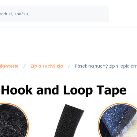
lanterie
Zip a suchý zip
Pásek na suchý zip s lepidl