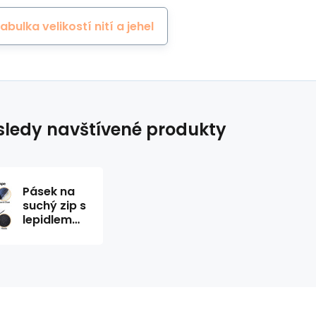
abulka velikostí nití a jehel
ledy navštívené produkty
Pásek na
suchý zip s
lepidlem
černý 25
mm