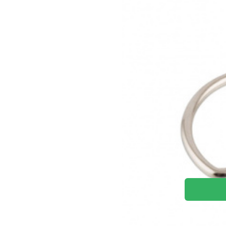
Kovový půlkruh