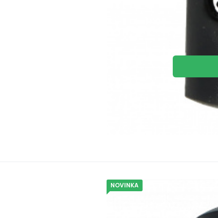
NOVINKA
Kó
Jiný
Brzdičky 5 
Brzdičky s dvěma dírkami 5 mm 