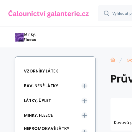
Minky,
Fleece
Ga
VZORNÍKY LÁTEK
Prů
BAVLNĚNÉ LÁTKY
LÁTKY, ÚPLET
MINKY, FLEECE
Kovová 
NEPROMOKAVÉ LÁTKY