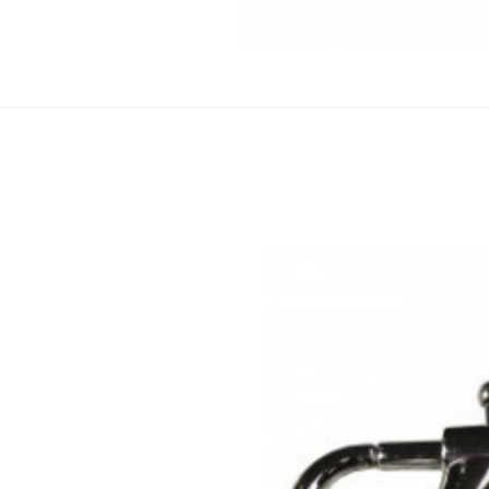
Jiný
Kovo
Kovová karabinka 30 mm