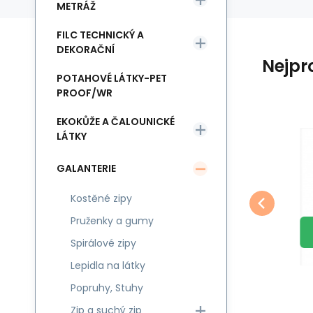
METRÁŽ
FILC TECHNICKÝ A
DEKORAČNÍ
Nejpr
POTAHOVÉ LÁTKY-PET
PROOF/WR
EKOKŮŽE A ČALOUNICKÉ
LÁTKY
Kód:
EAN:
KARABINKA-25-MET
8595721008296
Skladem
79
ks
Jiný
Jin
68
Kč
10
Kovová karabinka 25
mm
Kovová karabinka 25 mm
Sp
GALANTERIE
Oblíbený
Porovnat
DO KOŠÍKU
če
Kostěné zipy
Pruženky a gumy
Spirálové zipy
Lepidla na látky
Popruhy, Stuhy
Zip a suchý zip