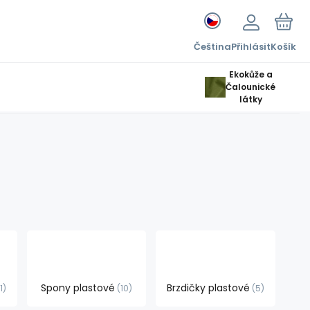
Čeština
Přihlásit
Košík
Ekokůže a
Čalounické
látky
Spony plastové
Brzdičky plastové
11
10
5