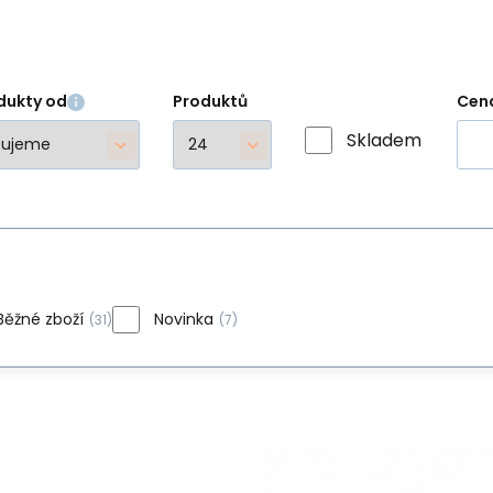
dukty od
Produktů
Cen
Skladem
Běžné zboží
Novinka
(31)
(7)
Jiný
Kov