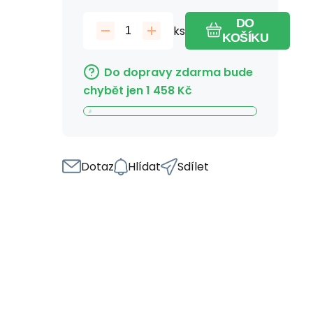
DO
ks
KOŠÍKU
Do dopravy zdarma bude
chybět jen
1 458
Kč
Dotaz
Hlídat
Sdílet