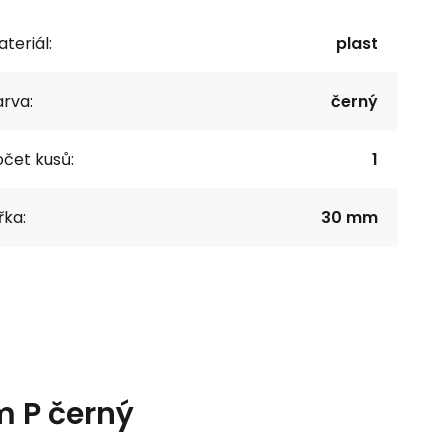
teriál:
plast
rva:
černý
čet kusů:
1
řka:
30 mm
m P černý