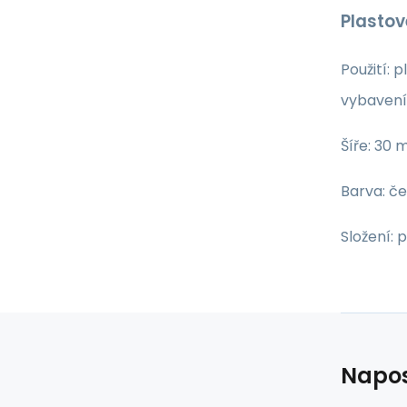
Plastov
Použití: 
vybavení
Šíře: 30
Barva: č
Složení: p
Napos