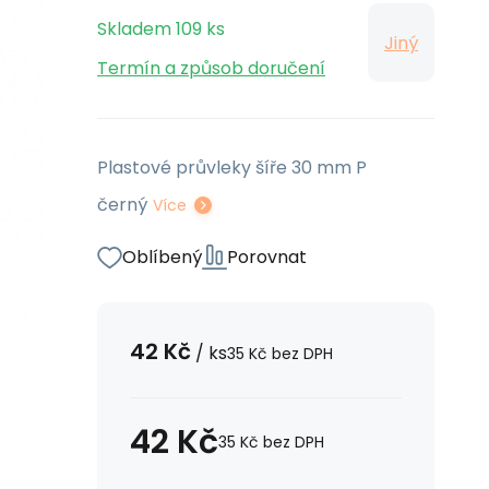
Skladem
109
ks
Jiný
Termín a způsob doručení
Plastové průvleky šíře 30 mm P
černý
Více
Oblíbený
Porovnat
42
Kč
/
ks
35
Kč
bez DPH
42
Kč
35
Kč
bez DPH