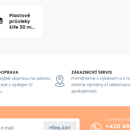
Plastové
průvleky
šíře 30 mm
P černý
DOPRAVA
ZÁKAZNICKÝ SERVIS
výběr dopravu na adresu
Pomáhame s výběrem a s n
teré z výdejen či
řešíme výměny či reklamace
u
spokojenosti
Zavolejte n
+420 49
PŘIHLÁSIT