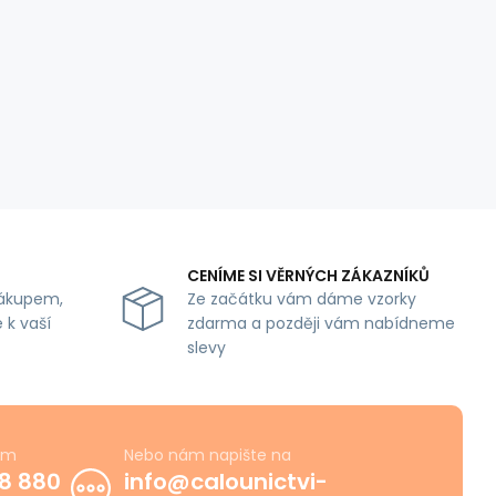
CENÍME SI VĚRNÝCH ZÁKAZNÍKŮ
ákupem,
Ze začátku vám dáme vzorky
 k vaší
zdarma a později vám nabídneme
slevy
ám
Nebo nám napište na
8 880
info@calounictvi-