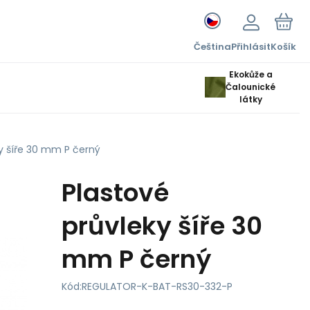
Čeština
Přihlásit
Košík
Ekokůže a
Čalounické
látky
y šíře 30 mm P černý
Plastové
průvleky šíře 30
mm P černý
Kód:
REGULATOR-K-BAT-RS30-332-P