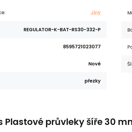
ce:
Jiný
Ma
REGULATOR-K-BAT-RS30-332-P
Ba
8595721023077
Po
Nové
Ší
přezky
s
Plastové průvleky šíře 30 m