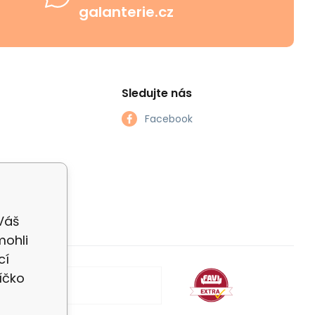
galanterie.cz
Sledujte nás
Facebook
 Váš
mohli
cí
íčko