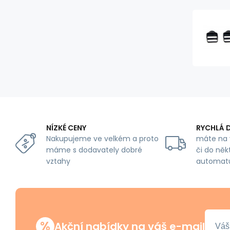
NÍZKÉ CENY
RYCHLÁ 
Nakupujeme ve velkém a proto
máte na 
máme s dodavately dobré
či do něk
vztahy
automat
%
Akční nabídky na váš e-mail