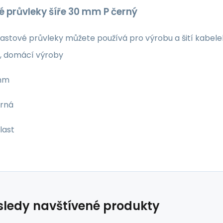
é průvleky šíře 30 mm P černý
plastové průvleky můžete používá pro výrobu a šití kabele
, domácí výroby
 mm
erná
last
ledy navštívené produkty