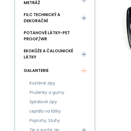
METRÁŽ
FILC TECHNICKÝ A
DEKORAČNÍ
POTAHOVÉ LÁTKY-PET
PROOF/WR
EKOKŮŽE A ČALOUNICKÉ
LÁTKY
GALANTERIE
Kostěné zipy
Pruženky a gumy
Spirálové zipy
Lepidla na látky
Popruhy, Stuhy
Zip a suchý zip