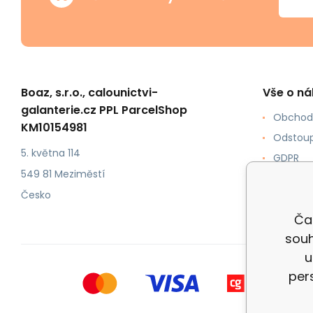
Boaz, s.r.o., calounictvi-
Vše o n
galanterie.cz PPL ParcelShop
Obchod
KM10154981
Odstoup
5. května 114
GDPR
549 81 Meziměstí
Jak nak
Česko
Doprava
Čal
souh
u
per