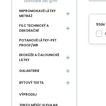
vzorované 380 g/m²
NEPROMOKAVÉ LÁTKY
METRÁŽ
Stav
FILC TECHNICKÝ A
DEKORAČNÍ
POTAHOVÉ LÁTKY-PET
PROOF/WR
EKOKŮŽE A ČALOUNICKÉ
LÁTKY
GALANTERIE
BYTOVÝ TEXTIL
VÝPRODEJ
TENTO MĚSÍC SLEVA NA