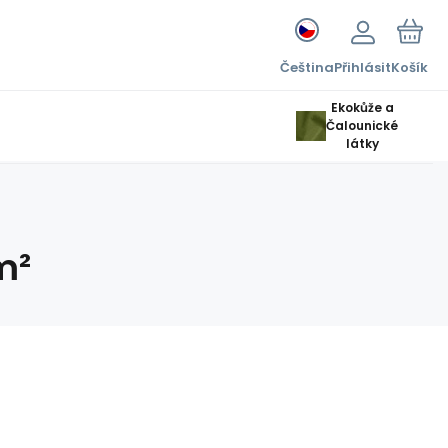
Čeština
Přihlásit
Košík
Ekokůže a
Čalounické
látky
m²