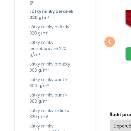
gr
Látky minky beránek
EAN:
Kód:
8595721023459
BERANEK0003
Skladem
33.4
m
Jiný
Jin
220 g/m²
347
Kč
0
Minky Beránek, 220
Barva:
Šedá
B
g/m², šíře 160 cm,
DÉ
Minky BERÁNEK SRDIČKA
Mi
Látky minky hvězdy
dé
metráž, srdíčka
Složení
S
320 g/m²
MODRÉ a BÍLÉ na šedem
če
Oblíbený
Porovnat
modré a bílé na
materiálu:
Polyester 100%
m
šedém
DO KOŠÍKU
Látky minky
Gramáž:
220 g/m²
G
jednobarevné 220
g/m²
Látky minky proužky
300 g/m²
Látky minky puntík
300 g/m²
Látky minky puntík
380 g/m²
Látky minky srdíčka
Řadit pro
320 g/m²
Látky minky