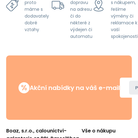
dopravu
s nákupem,
proto
na adresu
řešíme
máme s
či do
výměny či
dodavately
některé z
reklamace k
dobré
výdejen či
vaší
vztahy
automatu
spokojenosti
%
Akční nabídky na váš e-mail
P
Boaz, s.r.o., calounictvi-
Vše o nákupu