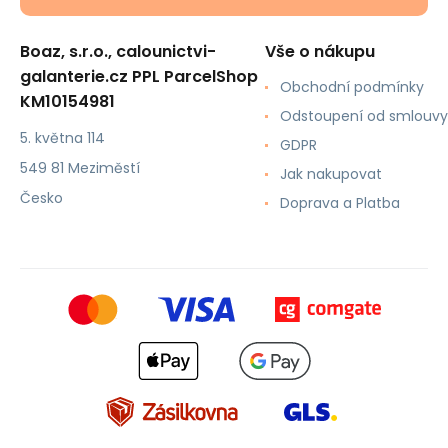
Boaz, s.r.o., calounictvi-
Vše o nákupu
galanterie.cz PPL ParcelShop
Obchodní podmínky
KM10154981
Odstoupení od smlouvy
5. května 114
GDPR
549 81 Meziměstí
Jak nakupovat
Česko
Doprava a Platba