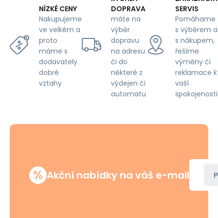
DOPRAVA
SERVIS
NÍZKÉ CENY
máte na
Pomáhame
Nakupujeme
výběr
s výběrem a
ve velkém a
dopravu
s nákupem,
proto
na adresu
řešíme
máme s
či do
výměny či
dodavately
některé z
reklamace k
dobré
výdejen či
vaší
vztahy
automatu
spokojenosti
%
Akční nabídky na váš e-mail
P