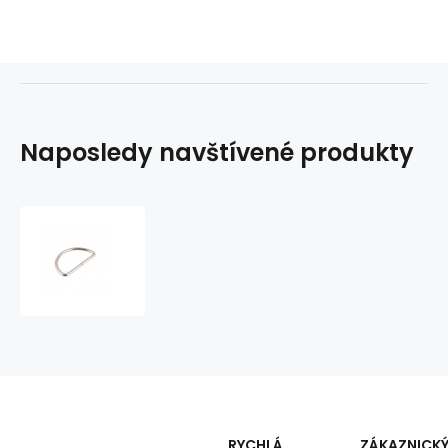
Naposledy navštívené produkty
Kovový
půlkruh
30
mm
RYCHLÁ
ZÁKAZNICK