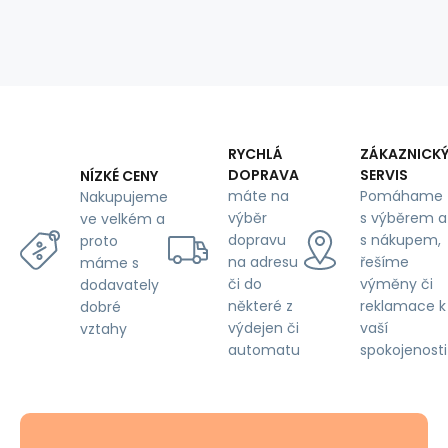
RYCHLÁ
ZÁKAZNICK
DOPRAVA
SERVIS
NÍZKÉ CENY
máte na
Pomáhame
Nakupujeme
výběr
s výběrem a
ve velkém a
dopravu
s nákupem,
proto
na adresu
řešíme
máme s
či do
výměny či
dodavately
některé z
reklamace k
dobré
výdejen či
vaší
vztahy
automatu
spokojenosti