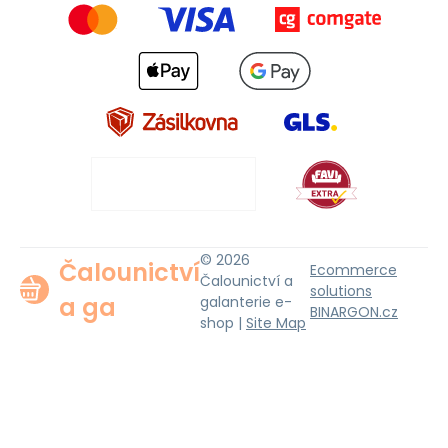
© 2026
Čalounictví
Ecommerce
Čalounictví a
solutions
a ga
galanterie e-
BINARGON.cz
shop |
Site Map