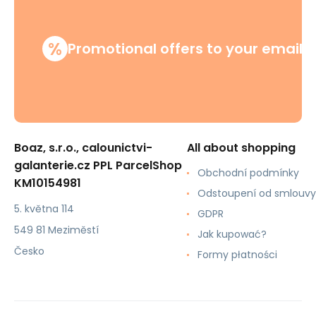
%
Promotional offers to your email
Boaz, s.r.o., calounictvi-
All about shopping
galanterie.cz PPL ParcelShop
Obchodní podmínky
KM10154981
Odstoupení od smlouvy
5. května 114
GDPR
549 81 Meziměstí
Jak kupować?
Česko
Formy płatności