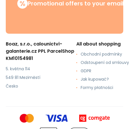
%
Promotional offers to your email
Boaz, s.r.o., calounictvi-
All about shopping
galanterie.cz PPL ParcelShop
Obchodní podmínky
KM10154981
Odstoupení od smlouvy
5. května 114
GDPR
549 81 Meziměstí
Jak kupować?
Česko
Formy płatności