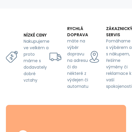
RYCHLÁ
ZÁKAZNICK
DOPRAVA
SERVIS
NÍZKÉ CENY
máte na
Pomáhame
Nakupujeme
výběr
s výběrem a
ve velkém a
dopravu
s nákupem,
proto
na adresu
řešíme
máme s
či do
výměny či
dodavately
některé z
reklamace k
dobré
výdejen či
vaší
vztahy
automatu
spokojenosti