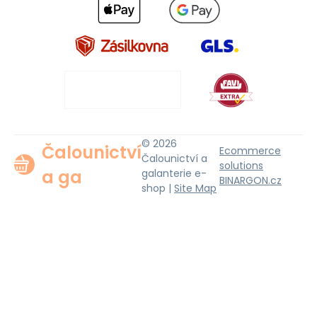
© 2026
Čalounictví
Ecommerce
Čalounictví a
solutions
a ga
galanterie e-
BINARGON.cz
shop |
Site Map