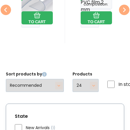
PVC film 2
PVC film 2
composition:
composition:
mm
mm
Compare
Favorite
Compare
Favorite
Grammage:
Grammage:
TO CART
TO CART
Width:
Width:
Sort products by
Products
In st
State
New Arrivals
(1)