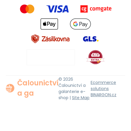
© 2026
Čalounictví
Ecommerce
Čalounictví a
solutions
a ga
galanterie e-
BINARGON.cz
shop |
Site Map