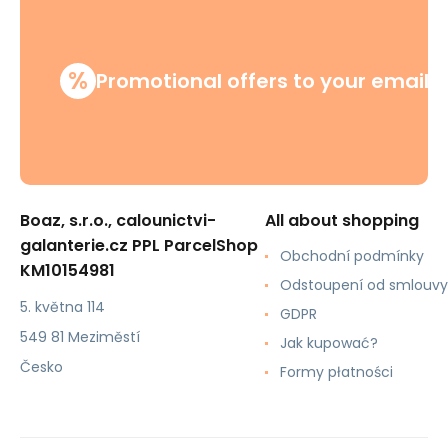
%
Promotional offers to your email
Boaz, s.r.o., calounictvi-
All about shopping
galanterie.cz PPL ParcelShop
Obchodní podmínky
KM10154981
Odstoupení od smlouvy
5. května 114
GDPR
549 81 Meziměstí
Jak kupować?
Česko
Formy płatności