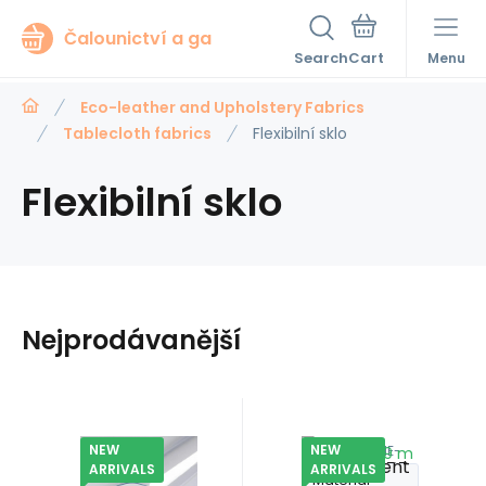
Čalounictví a ga
Search
Menu
Eco-leather and Upholstery Fabrics
Tablecloth fabrics
Flexibilní sklo
Flexibilní sklo
Nejprodávanější
NEW
NEW
Code:
EAN:
FOLIE-
Code:
EAN:
FOLIE-
In stock
0.9
m
In stock
0.9
m
Modernatex
Modernatex
63.60
GBP
63.60
GBP
Transparent
Transparent
ARRIVALS
ARRIVALS
8595721062786
2mm
8595721062786
2mm
Material
Material