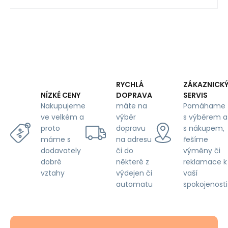
RYCHLÁ
ZÁKAZNICK
DOPRAVA
SERVIS
NÍZKÉ CENY
máte na
Pomáhame
Nakupujeme
výběr
s výběrem a
ve velkém a
dopravu
s nákupem,
proto
na adresu
řešíme
máme s
či do
výměny či
dodavately
některé z
reklamace k
dobré
výdejen či
vaší
vztahy
automatu
spokojenosti