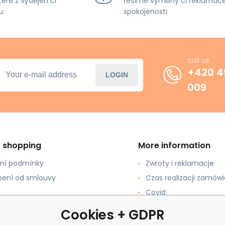
teré z výdejen či
řešíme výměny či reklamace
u
spokojenosti
call us
+420 4
LOGIN
009
t shopping
More information
ní podmínky
Zwroty i reklamacje
ení od smlouvy
Czas realizacji zamówi
Covid
pować?
review
Cookies + GDPR
łatności