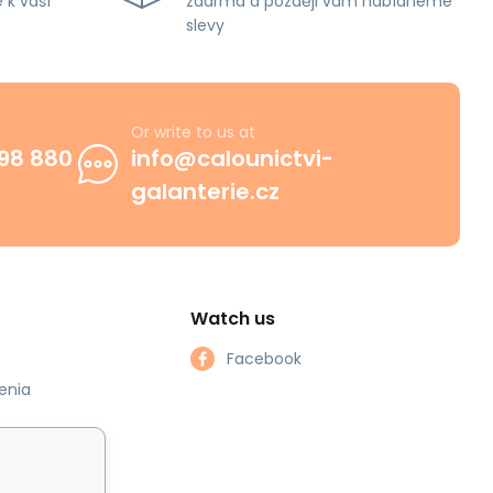
 k vaší
zdarma a později vám nabídneme
slevy
Or write to us at
98 880
info@calounictvi-
galanterie.cz
Watch us
Facebook
enia