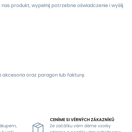
as produkt, wypełnij potrzebne oświadczenie i wyślij
 akcesoria oraz paragon lub fakturę.
CENÍME SI VĚRNÝCH ZÁKAZNÍKŮ
ákupem,
Ze začátku vám dáme vzorky