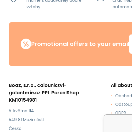
máme s dodavately dobré
či do něk
vztahy
automat
%
Promotional offers to your email
Boaz, s.r.o., calounictvi-
All abou
galanterie.cz PPL ParcelShop
Obchod
KM10154981
Odstoup
5. května 114
GDPR
549 81 Meziměstí
Jak ku
Česko
Formy p