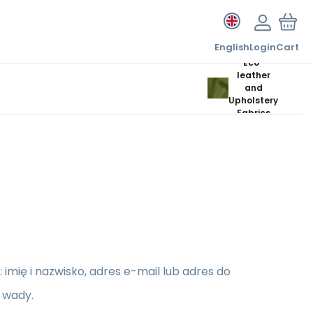
English
Login
Cart
Eco-
leather
and
Upholstery
Fabrics
imię i nazwisko, adres e-mail lub adres do
 wady.