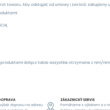
t towaru. Aby odstąpić od umowy i zwrócić zakupiony u n
oduktami:
ŚCIĄ
/produktami dołącz także
wszystkie otrzymane z nim/nimi
DOPRAVA
ZÁKAZNICKÝ SERVIS
výběr dopravu na adresu
Pomáhame s výběrem a s n