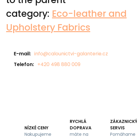
to the parent
category:
Eco-leather and
Upholstery Fabrics
E-mail:
info@calounictvi-galanterie.cz
Telefon:
+420 498 880 009
RYCHLÁ
ZÁKAZNICK
DOPRAVA
SERVIS
NÍZKÉ CENY
máte na
Pomáhame
Nakupujeme