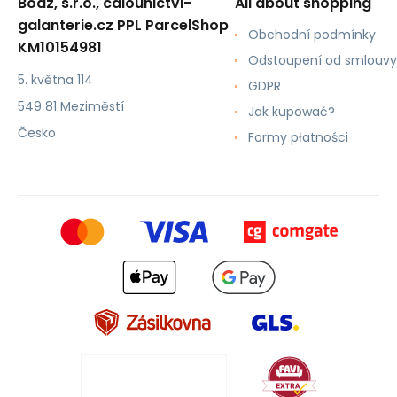
Boaz, s.r.o., calounictvi-
All about shopping
galanterie.cz PPL ParcelShop
Obchodní podmínky
KM10154981
Odstoupení od smlouvy
5. května 114
GDPR
549 81 Meziměstí
Jak kupować?
Česko
Formy płatności