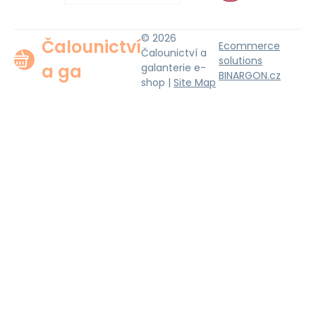
© 2026
Čalounictví
Ecommerce
Čalounictví a
solutions
a ga
galanterie e-
BINARGON.cz
shop |
Site Map