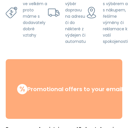
výběr
s výběrem a
ve velkém a
dopravu
s nákupem,
proto
na adresu
řešíme
máme s
či do
výměny či
dodavately
některé z
reklamace k
dobré
výdejen či
vaší
vztahy
automatu
spokojenosti
%
Promotional offers to your email