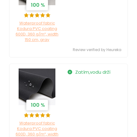
100 %
Waterproof fabric
Kodura PVC coating
600D, 360 g/m², width
150 cm, gray
Review verified by Heureka
Zatím,vodu drží
100 %
Waterproof fabric
Kodura PVC coating
600D, 360 g/m², width