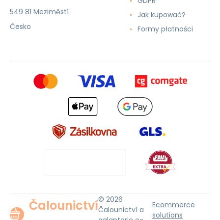
GDPR
549 81 Meziměstí
Jak kupować?
Česko
Formy płatności
© 2026
Čalounictví
Ecommerce
Čalounictví a
solutions