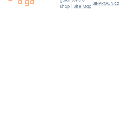
a ga
galanterie e-
BINARGON.cz
shop |
Site Map