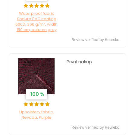
Waterproof fabric
Kodura PVC coating
600D, 360 g/m², width
150 cm, autumn gray
Review verified by Heureka
První nakup
100 %
Upholstery fabric,
Nevada, Purple
Review verified by Heureka