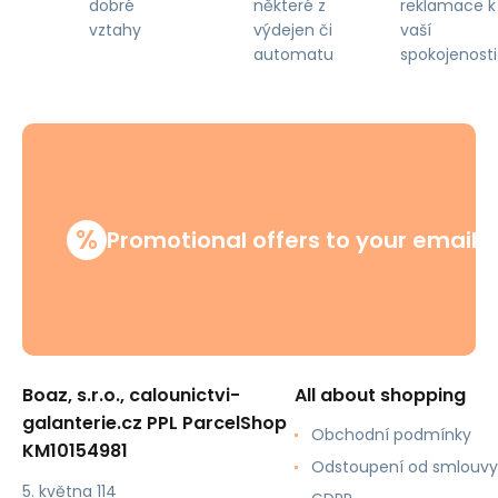
některé z
reklamace k
dobré
výdejen či
vaší
vztahy
automatu
spokojenosti
%
Promotional offers to your email
Boaz, s.r.o., calounictvi-
All about shopping
galanterie.cz PPL ParcelShop
Obchodní podmínky
KM10154981
Odstoupení od smlouvy
5. května 114