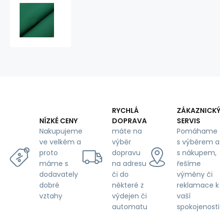
Bavlněný
kepr
BV
NORD
245x11
Tm.Zelená
RYCHLÁ
ZÁKAZNICK
DOPRAVA
SERVIS
NÍZKÉ CENY
máte na
Pomáhame
Nakupujeme
výběr
s výběrem a
ve velkém a
dopravu
s nákupem,
proto
na adresu
řešíme
máme s
či do
výměny či
dodavately
některé z
reklamace k
dobré
výdejen či
vaší
vztahy
automatu
spokojenosti