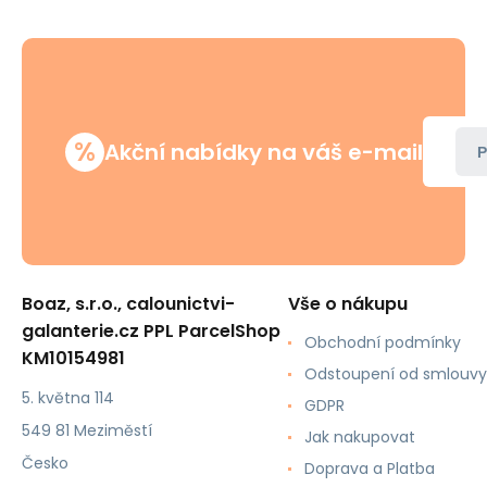
%
Akční nabídky na váš e-mail
P
Boaz, s.r.o., calounictvi-
Vše o nákupu
galanterie.cz PPL ParcelShop
Obchodní podmínky
KM10154981
Odstoupení od smlouvy
5. května 114
GDPR
549 81 Meziměstí
Jak nakupovat
Česko
Doprava a Platba