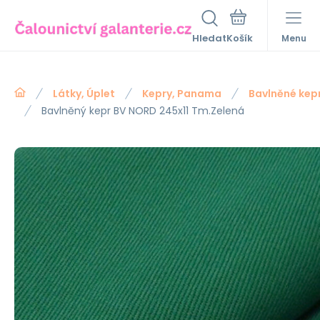
Hledat
Menu
Látky, Úplet
Kepry, Panama
Bavlněné kep
Bavlněný kepr BV NORD 245x11 Tm.Zelená