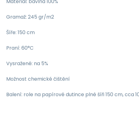
Materiál: bavlna 100%
Gramaž: 245 gr/m2
Šíře: 150 cm
Praní: 60°C
Vysražené: na 5%
Možnost chemické čištění
Balení: role na papírové dutince plné šíři 150 cm, cca 