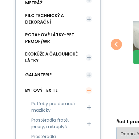
METRÁŽ
FILC TECHNICKÝ A
EAN:
Kód:
8595721057973
NAPPE-5-180
Skladem
2
ks
Jiný
Jin
397
Kč
us
Vodoodpudivý ubrus
V
DEKORAČNÍ
Lin, 140x180 cm
R
Oblíbený
Porovnat
barva Bíla, odolný
POTAHOVÉ LÁTKY-PET
DO KOŠÍKU
vůči skvrnám
PROOF/WR
EKOKŮŽE A ČALOUNICKÉ
LÁTKY
GALANTERIE
BYTOVÝ TEXTIL
Potřeby pro domácí
mazlíčky
Prostěradla froté,
Řadit pro
jersey, mikroplyš
Prostěradla