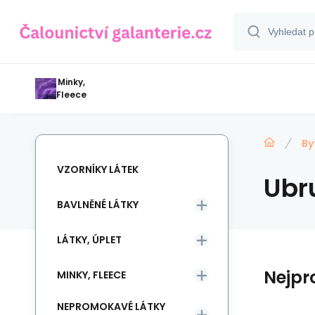
Minky,
Fleece
By
VZORNÍKY LÁTEK
Ubr
BAVLNĚNÉ LÁTKY
LÁTKY, ÚPLET
Nejpr
MINKY, FLEECE
NEPROMOKAVÉ LÁTKY