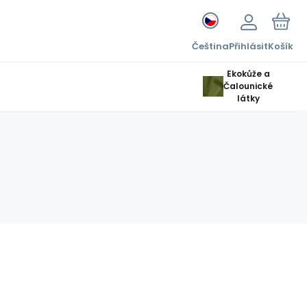
Čeština
Přihlásit
Košík
Ekokůže a
Čalounické
látky