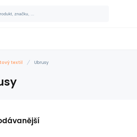
tový textil
Ubrusy
usy
odávanější