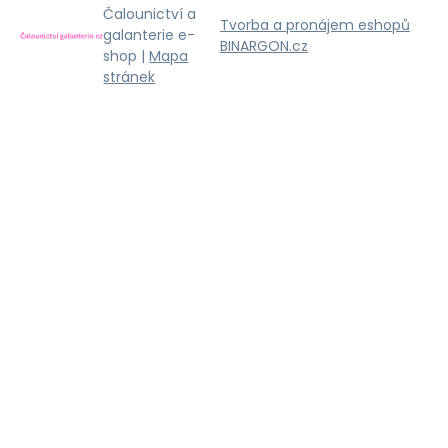
Čalounictví a
Tvorba a pronájem eshopů
galanterie e-
BINARGON.cz
shop |
Mapa
stránek