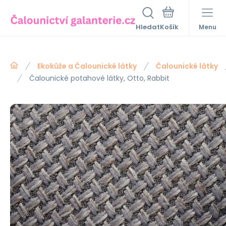
Hledat
Menu
Ekokůže a Čalounické látky
Čalounické látky
Čalounické potahové látky, Otto, Rabbit