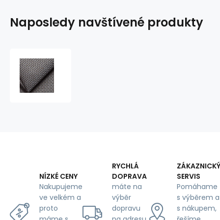
Naposledy navštívené produkty
Čalounické
potahové
látky,
Otto,
Rabbit
RYCHLÁ
ZÁKAZNICK
DOPRAVA
SERVIS
NÍZKÉ CENY
máte na
Pomáhame
Nakupujeme
výběr
s výběrem a
ve velkém a
dopravu
s nákupem,
proto
na adresu
řešíme
máme s