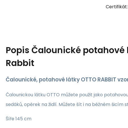
Certifikát:
Popis
Čalounické potahové l
Rabbit
Čalounické, potahové látky OTTO RABBIT vzor
Čalounickou látku OTTO můžete použit jako potahovou l
sedáků, opěrek na židlí. Můžete šít i na běžném šicím st
Šíře 145 cm