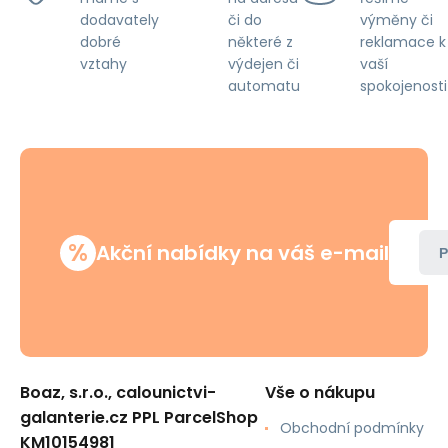
či do
výměny či
dodavately
některé z
reklamace k
dobré
výdejen či
vaší
vztahy
automatu
spokojenosti
%
Akční nabídky na váš e-mail
P
Boaz, s.r.o., calounictvi-
Vše o nákupu
galanterie.cz PPL ParcelShop
Obchodní podmínky
KM10154981