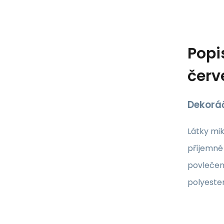
Popi
červ
Dekorá
Látky mik
příjemné 
povlečen
polyeste