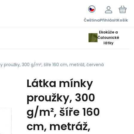
Čeština
Přihlásit
Košík
Ekokůže a
Čalounické
látky
y proužky, 300 g/m², šíře 160 cm, metráž, červená
Látka mínky
proužky, 300
g/m², šíře 160
cm, metráž,