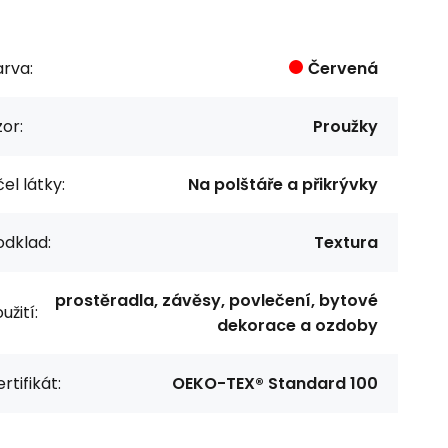
rva:
Červená
or:
Proužky
el látky:
Na polštáře a přikrývky
odklad:
Textura
prostěradla, závěsy, povlečení, bytové
užití:
dekorace a ozdoby
rtifikát:
OEKO-TEX® Standard 100