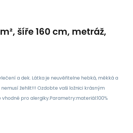
m², šíře 160 cm, metráž,
lečení a dek. Látka je neuvěřitelne hebká, měkká a
 nemusí žehlit!!! Ozdobte vaši ložnici krásným
e vhodné pro alergiky.Parametry:materiál:100%