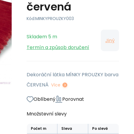
červená
Kód:
MINKYPROUZKY003
Skladem
5
m
Jiný
Termín a způsob doručení
Dekoráční látka MÍNKY PROUZKY barva
ČERVENÁ
Více
Oblíbený
Porovnat
Množstevní slevy
Počet
m
Sleva
Po slevě