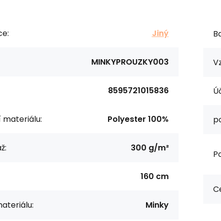
ce:
Jiný
Ba
MINKYPROUZKY003
Vz
8595721015836
Úč
í materiálu:
Polyester 100%
p
ž:
300 g/m²
Po
160 cm
Ce
ateriálu:
Minky