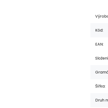
Výrob
Kód:
EAN:
Složen
Gramá
Šířka:
Druh m