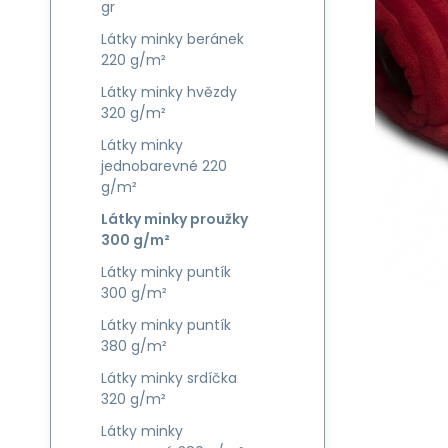
gr
Látky minky beránek
220 g/m²
Látky minky hvězdy
320 g/m²
Látky minky
jednobarevné 220
g/m²
Látky minky proužky
300 g/m²
Látky minky puntík
300 g/m²
Látky minky puntík
380 g/m²
Látky minky srdíčka
320 g/m²
Látky minky