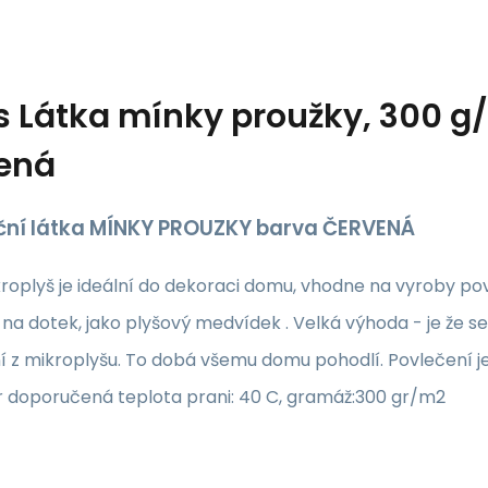
s
Látka mínky proužky, 300 g/
ená
ční látka MÍNKY PROUZKY barva ČERVENÁ
roplyš je ideální do dekoraci domu, vhodne na vyroby pov
na dotek, jako plyšový medvídek . Velká výhoda - je že se
í z mikroplyšu. To dobá všemu domu pohodlí. Povlečení j
r doporučená teplota prani: 40 C, gramáž:300 gr/m2