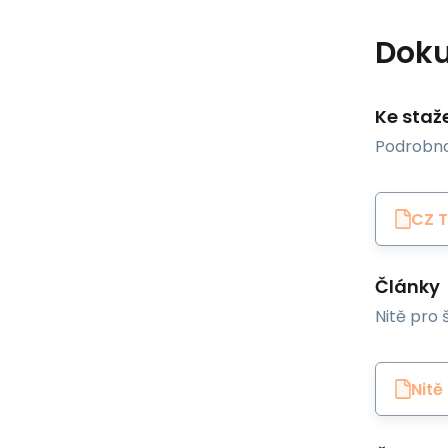
Dok
Ke staž
Podrobno
CZ T
Články
Nitě pro š
Nitě