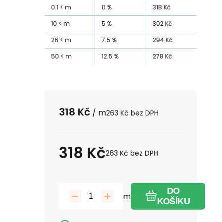
0.1
m
0
%
318
Kč
10
m
5
%
302
Kč
26
m
7.5
%
294
Kč
50
m
12.5
%
278
Kč
318
Kč
/
m
263
Kč
bez DPH
318
Kč
263
Kč
bez DPH
DO
m
KOŠÍKU