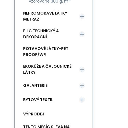
vzorované 380 g/m²
NEPROMOKAVÉ LÁTKY
METRÁŽ
FILC TECHNICKÝ A
DEKORAČNÍ
POTAHOVÉ LÁTKY-PET
PROOF/WR
EKOKŮŽE A ČALOUNICKÉ
LÁTKY
GALANTERIE
BYTOVÝ TEXTIL
VÝPRODEJ
TENTO MĚSÍC SLEVA NA