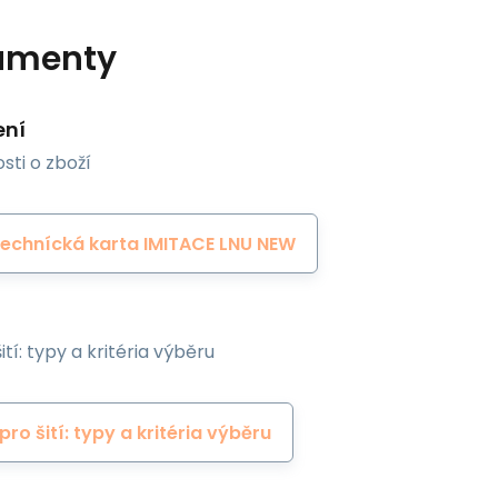
umenty
ení
sti o zboží
echnícká karta IMITACE LNU NEW
ití: typy a kritéria výběru
 pro šití: typy a kritéria výběru