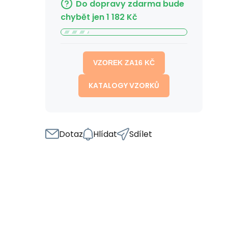
Do dopravy zdarma bude
chybět jen
1 182
Kč
VZOREK ZA
16
KČ
KATALOGY VZORKŮ
Dotaz
Hlídat
Sdílet