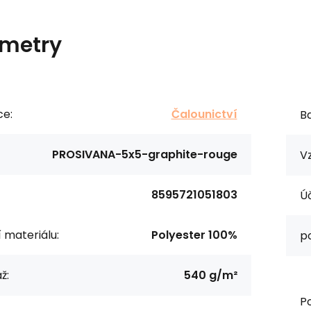
metry
ce:
Čalounictví
Ba
PROSIVANA-5x5-graphite-rouge
Vz
8595721051803
Úč
í materiálu:
Polyester 100%
p
ž:
540 g/m²
Po