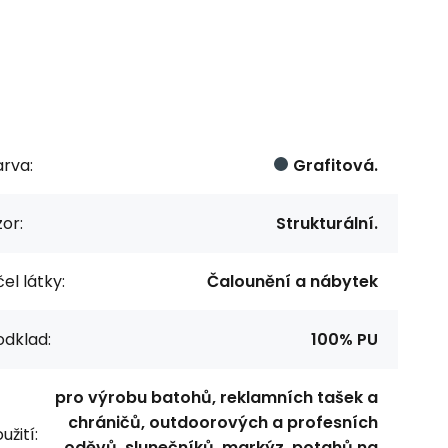
rva:
Grafitová.
or:
Strukturální.
el látky:
Čalounění a nábytek
odklad:
100% PU
pro výrobu batohů, reklamních tašek a
chráničů, outdoorových a profesních
užití:
oděvů, slunečníků, markýz, potahů na