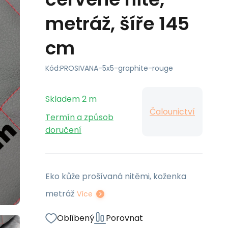
metráž, šíře 145
cm
Kód:
PROSIVANA-5x5-graphite-rouge
Skladem
2
m
Čalounictví
Termín a způsob
doručení
Eko kůže prošívaná nitěmi, koženka
metráž
Více
Oblíbený
Porovnat