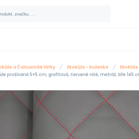
okůže a Čalounické látky
Ekokůže - koženka
Ekokůže
ůže prošívaná 5×5 cm, grafitová, červené nitě, metráž, šíře 145 