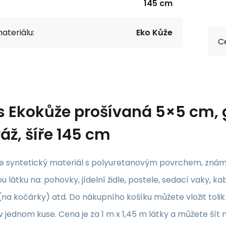
145 cm
ateriálu:
Eko Kůže
Ce
s
Ekokůže prošívaná 5×5 cm, g
áž, šíře 145 cm
je syntetický materiál s polyuretanovým povrchem, znám
 látku na: pohovky, jídelní židle, postele, sedací vaky, k
na kočárky) atd. Do nákupního košíku můžete vložit tolik 
 jednom kuse. Cena je za 1 m x 1,45 m látky a můžete šít n