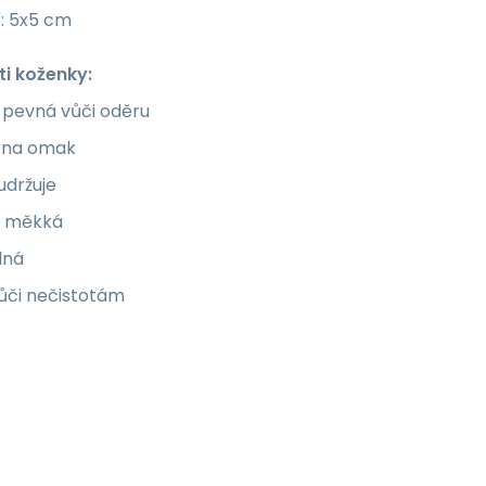
í: 5x5 cm
ti koženky:
 pevná vůči oděru
 na omak
udržuje
á, měkká
lná
ůči nečistotám