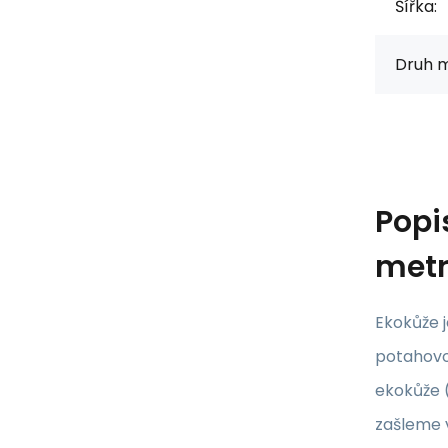
Šířka:
Druh m
Popi
metr
Ekokůže 
potahovou
ekokůže (
zašleme v