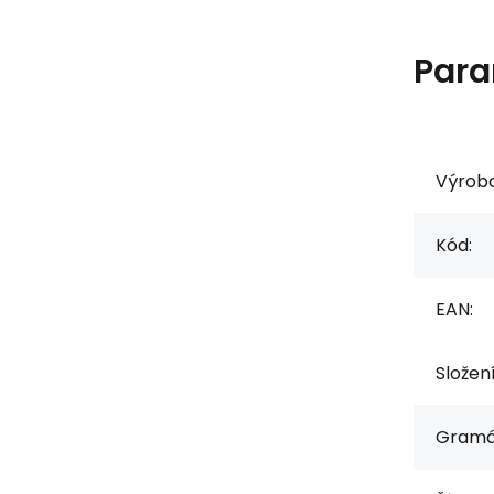
Para
Výrob
Kód:
EAN:
Složen
Gramá