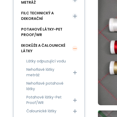
METRÁŽ
FILC TECHNICKÝ A
DEKORAČNÍ
POTAHOVÉ LÁTKY-PET
PROOF/WR
EKOKŮŽE A ČALOUNICKÉ
LÁTKY
Látky odpuzující vodu
Nehořlavé látky
metráž
Nehořlavé potahové
látky
Potahové látky-Pet
Proof/WR
Čalounické látky