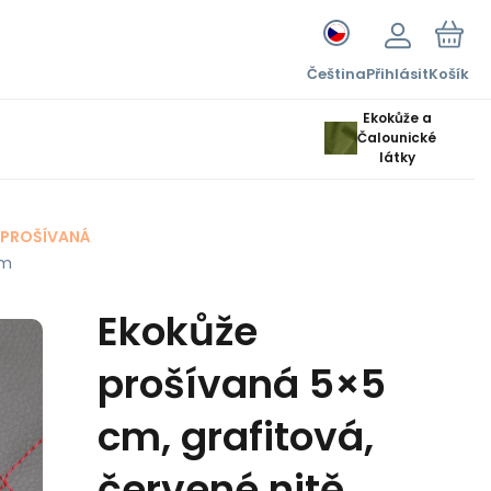
Čeština
Přihlásit
Košík
Ekokůže a
Čalounické
látky
 PROŠÍVANÁ
cm
Ekokůže
prošívaná 5×5
cm, grafitová,
červené nitě,