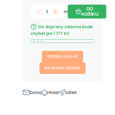
DO
m
KOŠÍKU
Do dopravy zdarma bude
chybět jen
1 177
Kč
VZOREK ZA
16
KČ
KATALOGY VZORKŮ
Dotaz
Hlídat
Sdílet