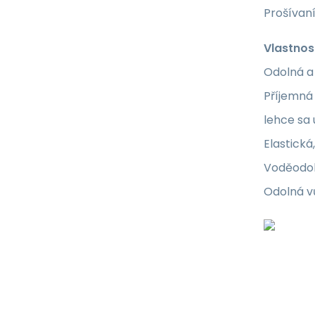
Prošívan
Vlastnos
Odolná a
Příjemná
lehce sa 
Elastick
Voděodo
Odolná v