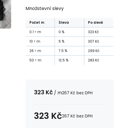
Množstevní slevy
Počet
m
Sleva
Po slevě
0.1
m
0
%
323
Kč
10
m
5
%
307
Kč
26
m
7.5
%
299
Kč
50
m
12.5
%
283
Kč
323
Kč
/
m
267
Kč
bez DPH
323
Kč
267
Kč
bez DPH