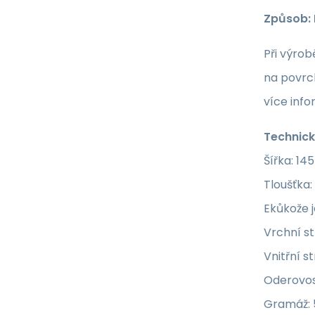
Způsob: 
Při výrob
na povrch
více info
Technick
Šířka: 14
Tloušťka
Ekůkože j
Vrchní st
Vnitřní s
Oderovos
Gramáž: 