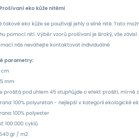
Prošívaní eko kůže nitěmi
ě takové eko kůže se používají jehly a silné nitě. Tato mož
u pomocí nití. Výběr vzorů prošívaní je široký, vše závi
rmací nás neváhejte kontaktovat individuálně
é parametry:
5 cm
: 5 mm
e prošitá pod uhlem 45 stupňů,jde o efekt prošití, mírně 
rana: 100% polyuretan - nejlepší v kategorii ekologické e
trana: 100% polyester
ť: 100 000 cyklů
540 gr / m2