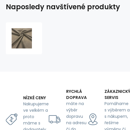
Naposledy navštívené produkty
Ekokůže
Diva
Safari,
vodoodpudivá
potahová
látka,
metráž
RYCHLÁ
ZÁKAZNICK
DOPRAVA
SERVIS
NÍZKÉ CENY
máte na
Pomáhame
Nakupujeme
výběr
s výběrem a
ve velkém a
dopravu
s nákupem,
proto
na adresu
řešíme
máme s
či do
výměny či
dodavately