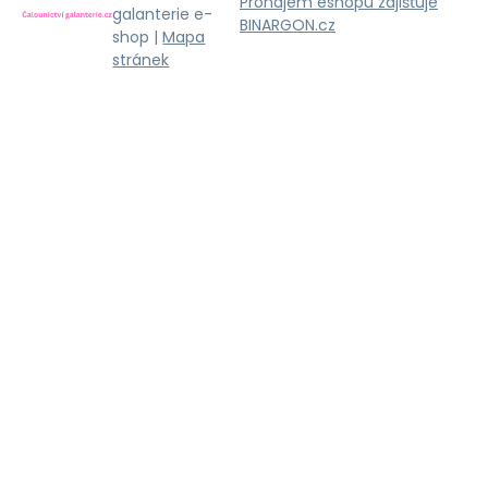
Pronájem eshopu zajišťuje
galanterie e-
BINARGON.cz
shop |
Mapa
stránek