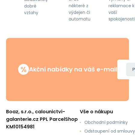
některé z
reklamace k
dobré
výdejen či
vaší
vztahy
automatu
spokojenosti
%
Akční nabídky na váš e-mail
P
Boaz, s.r.o., calounictvi-
Vše o nákupu
galanterie.cz PPL ParcelShop
Obchodní podmínky
KM10154981
Odstoupení od smlouvy