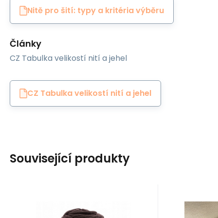
Nitě pro šití: typy a kritéria výběru
Články
CZ Tabulka velikostí nití a jehel
CZ Tabulka velikostí nití a jehel
Související produkty
EAN:
Kód:
8595721015683
BLSNURA350
EAN:
K
Skladem
1
ks
Skl
WAS Cotton Cords
267
Kč
Bavlněná šňůra
Ekokůž