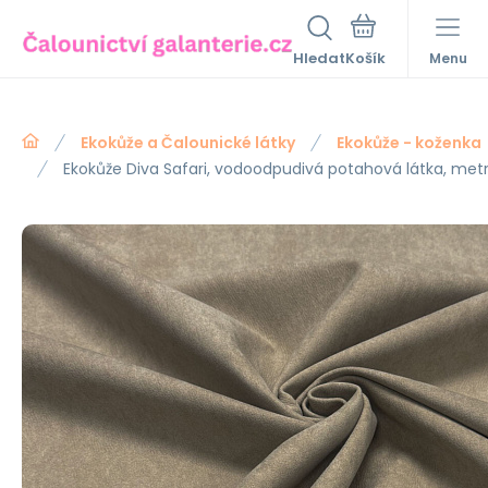
Hledat
Menu
Ekokůže a Čalounické látky
Ekokůže - koženka
Ekokůže Diva Safari, vodoodpudivá potahová látka, met