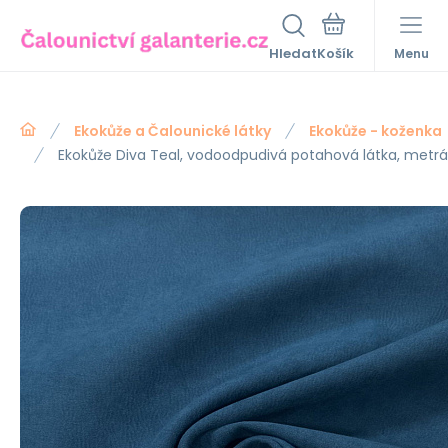
Hledat
Menu
Ekokůže a Čalounické látky
Ekokůže - koženka
Ekokůže Diva Teal, vodoodpudivá potahová látka, metrá