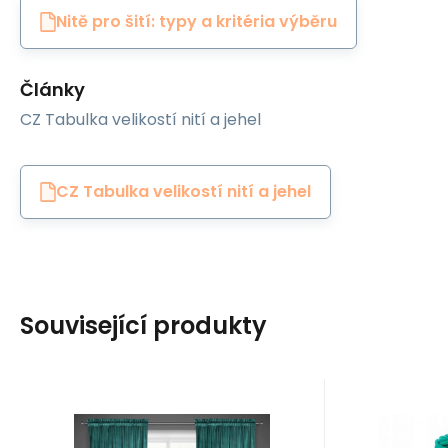
Nitě pro šití: typy a kritéria výběru
Články
CZ Tabulka velikostí nití a jehel
CZ Tabulka velikostí nití a jehel
Související produkty
Kód:
EAN:
8595721050530
MELANIE-373427
EAN:
Kó
Skladem
4
ks
S
Eurofirany
WAS Cotto
858
Kč
Dekorační velurový
Bavl