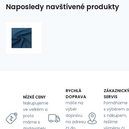
Naposledy navštívené produkty
Ekokůže
Diva
Teal,
vodoodpudivá
potahová
látka,
metráž
RYCHLÁ
ZÁKAZNICK
DOPRAVA
SERVIS
NÍZKÉ CENY
máte na
Pomáhame
Nakupujeme
výběr
s výběrem a
ve velkém a
dopravu
s nákupem,
proto
na adresu
řešíme
máme s
či do
výměny či
dodavately