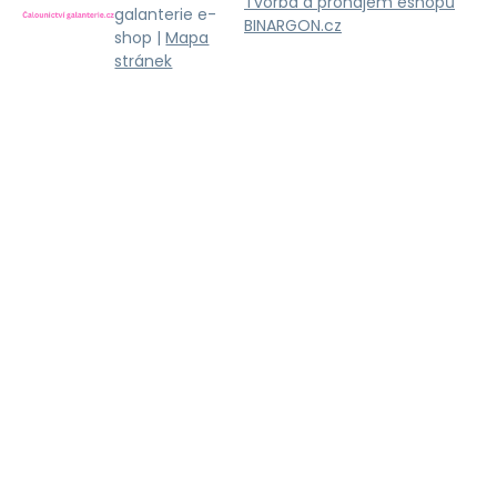
Tvorba a pronájem eshopů
galanterie e-
BINARGON.cz
shop |
Mapa
stránek