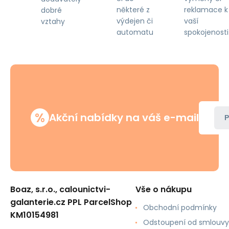
některé z
reklamace k
dobré
výdejen či
vaší
vztahy
automatu
spokojenosti
%
Akční nabídky na váš e-mail
P
Boaz, s.r.o., calounictvi-
Vše o nákupu
galanterie.cz PPL ParcelShop
Obchodní podmínky
KM10154981
Odstoupení od smlouvy