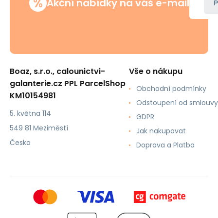
%
Akční nabídky na váš e-mail
P
Boaz, s.r.o., calounictvi-
Vše o nákupu
galanterie.cz PPL ParcelShop
Obchodní podmínky
KM10154981
Odstoupení od smlouvy
5. května 114
GDPR
549 81 Meziměstí
Jak nakupovat
Česko
Doprava a Platba