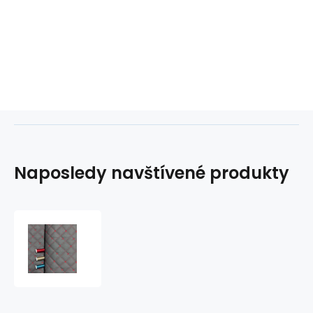
Naposledy navštívené produkty
Ekokůže
MIX
3x3
cm
barva
šedá