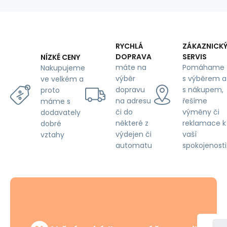
prošívaná
červenými
nitěmi,
metráž,
145
RYCHLÁ
ZÁKAZNICK
cm
DOPRAVA
SERVIS
NÍZKÉ CENY
máte na
Pomáhame
Nakupujeme
výběr
s výběrem a
ve velkém a
dopravu
s nákupem,
proto
na adresu
řešíme
máme s
či do
výměny či
dodavately
některé z
reklamace k
dobré
výdejen či
vaší
vztahy
automatu
spokojenosti