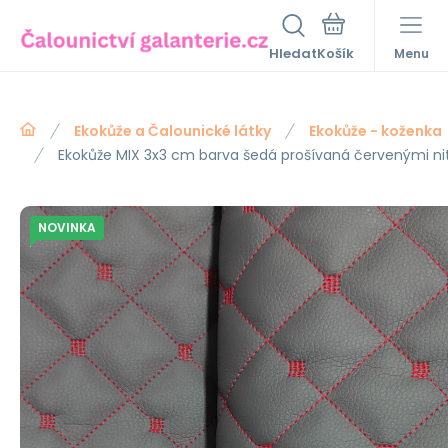
Hledat
Menu
Ekokůže a Čalounické látky
Ekokůže - koženka
Ekokůže MIX 3x3 cm barva šedá prošívaná červenými ni
NOVINKA