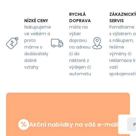
7,5
cm,
750
RYCHLÁ
ZÁKAZNICK
gr,
DOPRAVA
SERVIS
NÍZKÉ CENY
tloušťka
máte na
Pomáhame
Nakupujeme
6
výběr
s výběrem a
ve velkém a
mm
dopravu
s nákupem,
proto
na adresu
řešíme
máme s
či do
výměny či
dodavately
některé z
reklamace k
dobré
výdejen či
vaší
vztahy
automatu
spokojenosti
%
Akční nabídky na váš e-mail
P