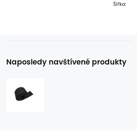
Šířka:
Naposledy navštívené produkty
Filс
technicky
barva
černá
pásek
135
cm
x