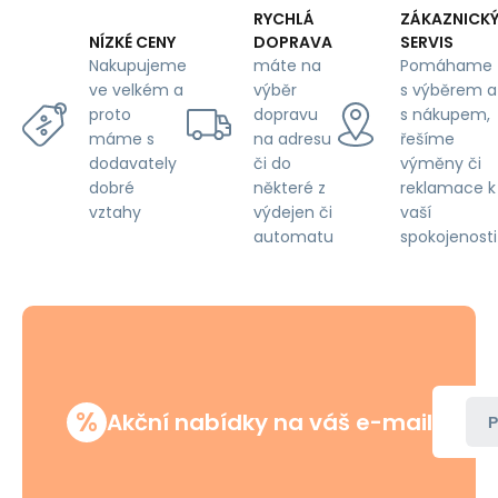
750
RYCHLÁ
ZÁKAZNICK
gr,
DOPRAVA
SERVIS
NÍZKÉ CENY
tloušťka
máte na
Pomáhame
Nakupujeme
6
výběr
s výběrem a
ve velkém a
mm
dopravu
s nákupem,
proto
na adresu
řešíme
máme s
či do
výměny či
dodavately
některé z
reklamace k
dobré
výdejen či
vaší
vztahy
automatu
spokojenosti
%
Akční nabídky na váš e-mail
P