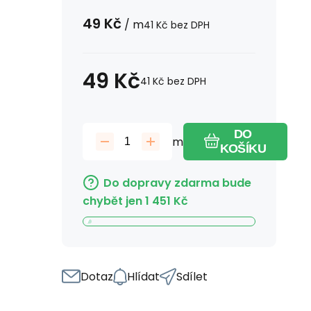
49
Kč
/
m
41
Kč
bez DPH
49
Kč
41
Kč
bez DPH
DO
m
KOŠÍKU
Do dopravy zdarma bude
chybět jen
1 451
Kč
Dotaz
Hlídat
Sdílet