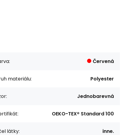
rva:
Červená
uh materiálu:
Polyester
or:
Jednobarevná
rtifikát:
OEKO-TEX® Standard 100
el látky:
inne.