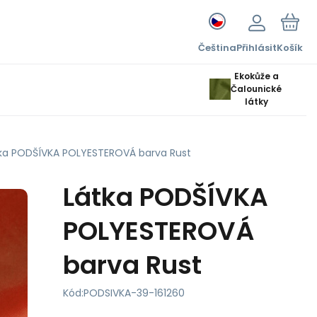
Čeština
Přihlásit
Košík
Ekokůže a
Čalounické
látky
ka PODŠÍVKA POLYESTEROVÁ barva Rust
Látka PODŠÍVKA
POLYESTEROVÁ
barva Rust
Kód:
PODSIVKA-39-161260