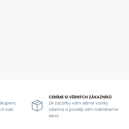
CENÍME SI VĚRNÝCH ZÁKAZNÍKŮ
ákupem,
Ze začátku vám dáme vzorky
 k vaší
zdarma a později vám nabídneme
slevy