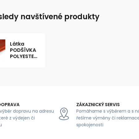
ledy navštívené produkty
Látka
PODŠÍVKA
POLYESTEROVÁ
barva Rust
DOPRAVA
ZÁKAZNICKÝ SERVIS
výběr dopravu na adresu
Pomáhame s výběrem a s n
teré z výdejen či
řešíme výměny či reklamace
u
spokojenosti