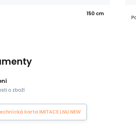
150 cm
Po
umenty
ení
sti o zboží
echnícká karta IMITACE LNU NEW