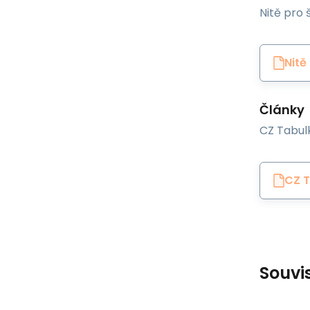
Nitě pro š
Nitě
Články
CZ Tabulk
CZ T
Souvi