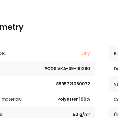
metry
ce:
Jiný
Ba
PODSIVKA-39-161260
Dr
8595721060072
Vz
í materiálu:
Polyester 100%
Ce
ž:
50 g/m²
Úč