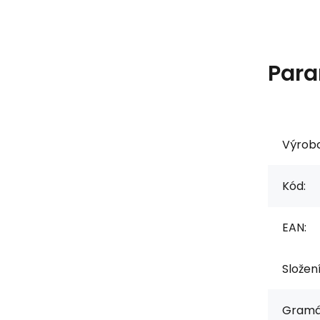
Para
Výrob
Kód:
EAN:
Složen
Gramá