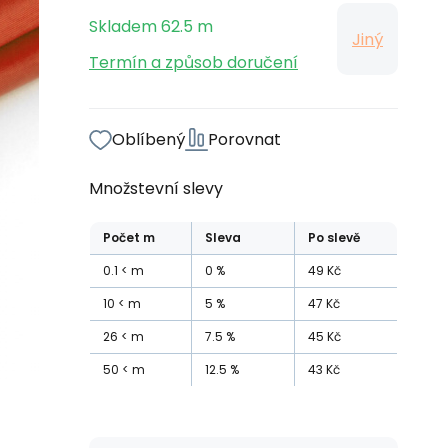
Skladem
62.5
m
Jiný
Termín a způsob doručení
Oblíbený
Porovnat
Množstevní slevy
Počet
m
Sleva
Po slevě
0.1
m
0
%
49
Kč
10
m
5
%
47
Kč
26
m
7.5
%
45
Kč
50
m
12.5
%
43
Kč