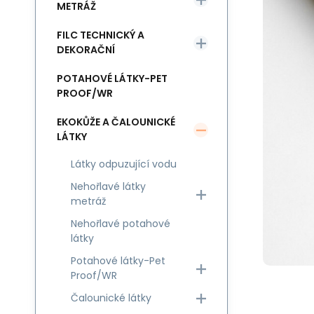
METRÁŽ
FILC TECHNICKÝ A
DEKORAČNÍ
POTAHOVÉ LÁTKY-PET
PROOF/WR
EKOKŮŽE A ČALOUNICKÉ
LÁTKY
Látky odpuzující vodu
Nehořlavé látky
metráž
Nehořlavé potahové
látky
Potahové látky-Pet
Proof/WR
Čalounické látky