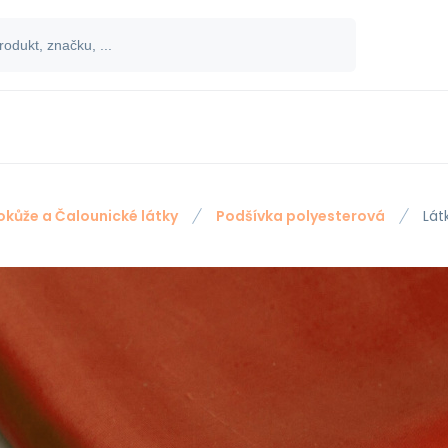
okůže a Čalounické látky
Podšívka polyesterová
Lát