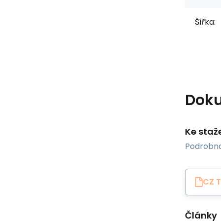
Šířka:
Dok
Ke staž
Podrobno
CZ T
Články