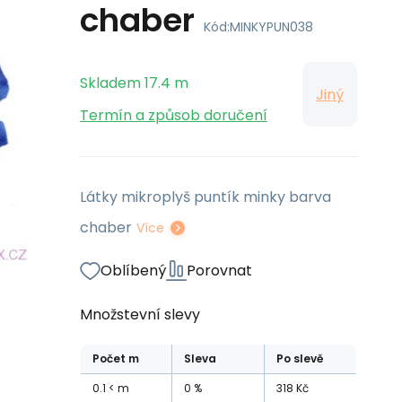
chaber
Kód:
MINKYPUN038
Skladem
17.4
m
Jiný
Termín a způsob doručení
Látky mikroplyš puntík minky barva
chaber
Více
Oblíbený
Porovnat
Množstevní slevy
Počet
m
Sleva
Po slevě
0.1
m
0
%
318
Kč