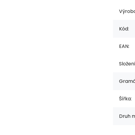
Výrob
Kód:
EAN:
Složen
Gramá
Šířka:
Druh m