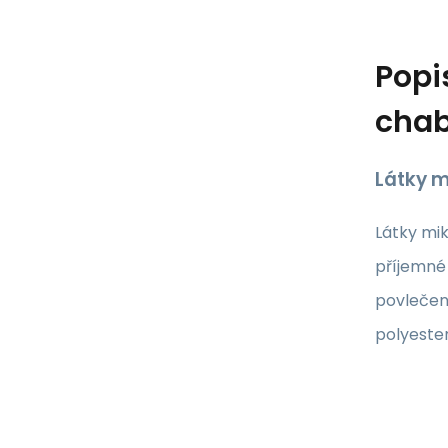
Popi
chab
Látky m
Látky mik
příjemné 
povlečen
polyeste