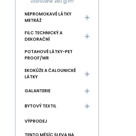
vzorované 380 g/m²
NEPROMOKAVÉ LÁTKY
METRÁŽ
FILC TECHNICKÝ A
DEKORAČNÍ
POTAHOVÉ LÁTKY-PET
PROOF/WR
EKOKŮŽE A ČALOUNICKÉ
LÁTKY
GALANTERIE
BYTOVÝ TEXTIL
VÝPRODEJ
TENTO MĚSÍC SLEVA NA