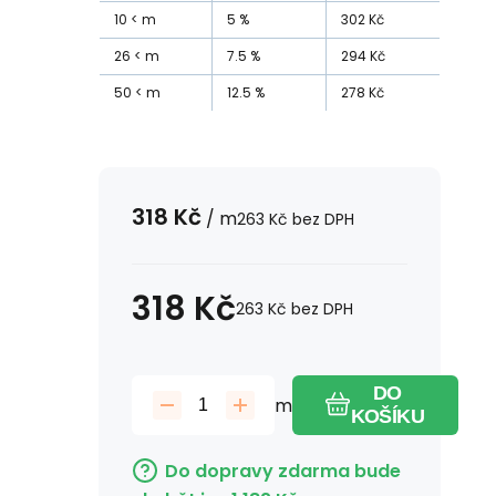
10
m
5
%
302
Kč
26
m
7.5
%
294
Kč
50
m
12.5
%
278
Kč
318
Kč
/
m
263
Kč
bez DPH
318
Kč
263
Kč
bez DPH
DO
m
KOŠÍKU
Do dopravy zdarma bude