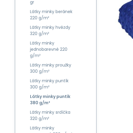
gr
Látky minky beránek
220 g/m²
Látky minky hvězdy
320 g/m²
Látky minky
jednobarevné 220
g/m²
Látky minky proužky
300 g/m²
Látky minky puntík
300 g/m²
Látky minky puntík
380 g/m²
Látky minky srdíčka
320 g/m²
Látky minky