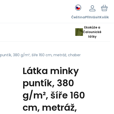
Čeština
Přihlásit
Košík
Ekokůže a
Čalounické
látky
puntík, 380 g/m², šíře 160 cm, metráž, chaber
Látka minky
puntík, 380
g/m², šíře 160
cm, metráž,