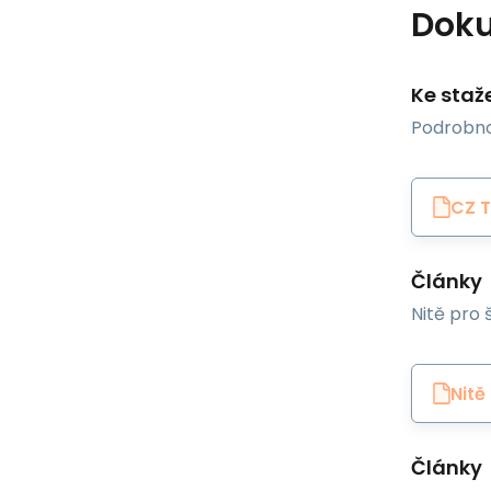
Dok
Ke staž
Podrobno
CZ T
Články
Nitě pro š
Nitě
Články