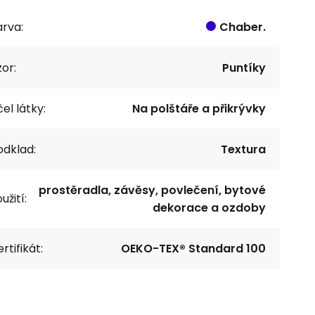
rva:
Chaber.
or:
Puntíky
el látky:
Na polštáře a přikrývky
odklad:
Textura
prostěradla, závěsy, povlečení, bytové
užití:
dekorace a ozdoby
rtifikát:
OEKO-TEX® Standard 100