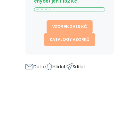
chybět jen
1 182
Kč
VZOREK ZA
16
KČ
KATALOGY VZORKŮ
Dotaz
Hlídat
Sdílet