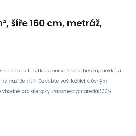
, šíře 160 cm, metráž,
lečení a dek. Látka je neuvěřitelne hebká, měkká a
 nemusí žehlit!!! Ozdobte vaši ložnici krásným
e vhodné pro alergiky. Parametry:materiál:100%