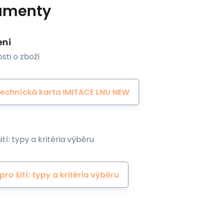
umenty
ení
sti o zboží
echnícká karta IMITACE LNU NEW
ití: typy a kritéria výběru
 pro šití: typy a kritéria výběru