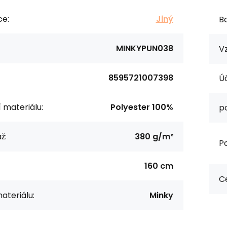
ce:
Jiný
Ba
MINKYPUN038
Vz
8595721007398
Úč
í materiálu:
Polyester 100%
p
ž:
380 g/m²
Po
160 cm
Ce
ateriálu:
Minky