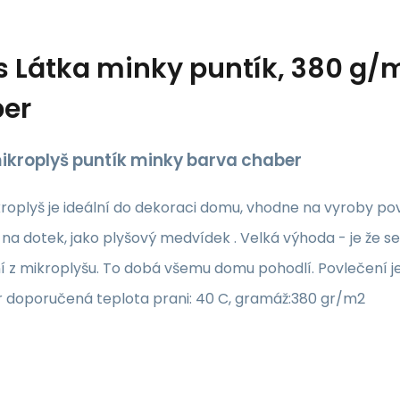
s
Látka minky puntík, 380 g/m²
er
ikroplyš puntík minky barva chaber
roplyš je ideální do dekoraci domu, vhodne na vyroby pov
na dotek, jako plyšový medvídek . Velká výhoda - je že se
í z mikroplyšu. To dobá všemu domu pohodlí. Povlečení j
r doporučená teplota prani: 40 C, gramáž:380 gr/m2