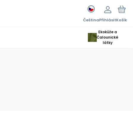
Čeština
Přihlásit
Košík
Ekokůže a
Čalounické
látky