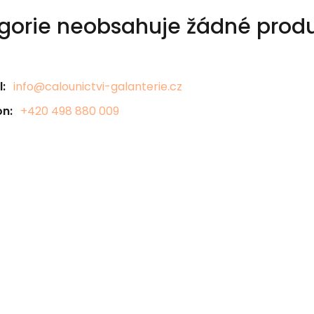
gorie neobsahuje žádné produ
:
info@calounictvi-galanterie.cz
on:
+420 498 880 009