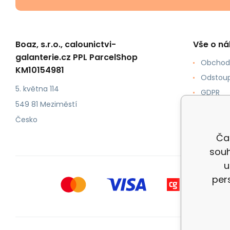
Boaz, s.r.o., calounictvi-
Vše o n
galanterie.cz PPL ParcelShop
Obchod
KM10154981
Odstoup
5. května 114
GDPR
549 81 Meziměstí
Jak nak
Česko
Doprava
Čal
souh
u
per