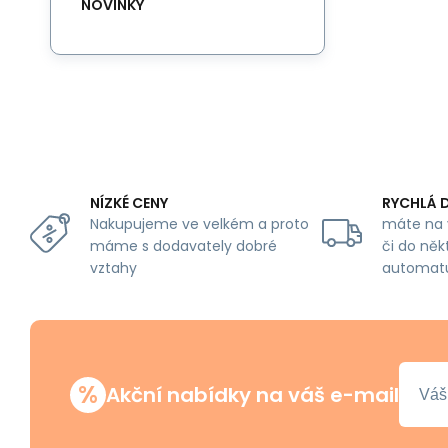
NOVINKY
NÍZKÉ CENY
RYCHLÁ 
Nakupujeme ve velkém a proto
máte na 
máme s dodavately dobré
či do něk
vztahy
automat
%
Akční nabídky na váš e-mail