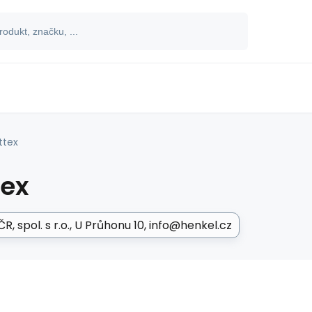
ttex
tex
R, spol. s r.o.
U Průhonu 10
info@henkel.cz