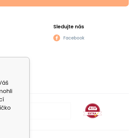
Sledujte nás
Facebook
 Váš
mohli
cí
íčko