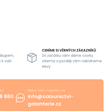
CENÍME SI VĚRNÝCH ZÁKAZNÍKŮ
ákupem,
Ze začátku vám dáme vzorky
 k vaší
zdarma a později vám nabídneme
slevy
ám
Nebo nám napište na
8 880
info@calounictvi-
galanterie.cz