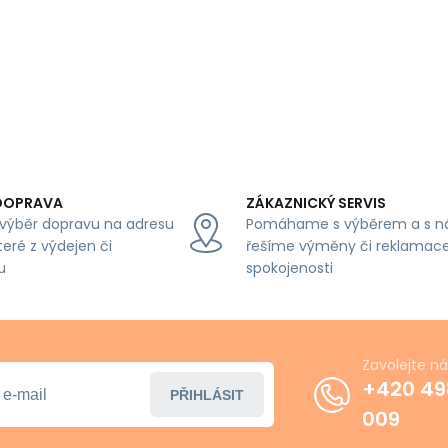
DOPRAVA
ZÁKAZNICKÝ SERVIS
výběr dopravu na adresu
Pomáhame s výběrem a s n
teré z výdejen či
řešíme výměny či reklamace
u
spokojenosti
Zavolejte n
+420 49
PŘIHLÁSIT
009