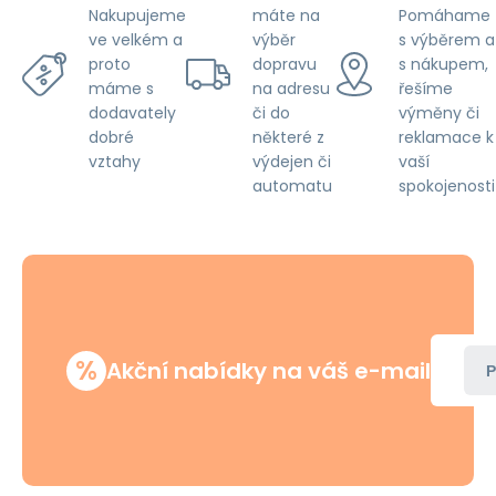
máte na
Pomáhame
Nakupujeme
výběr
s výběrem a
ve velkém a
dopravu
s nákupem,
proto
na adresu
řešíme
máme s
či do
výměny či
dodavately
některé z
reklamace k
dobré
výdejen či
vaší
vztahy
automatu
spokojenosti
%
Akční nabídky na váš e-mail
P