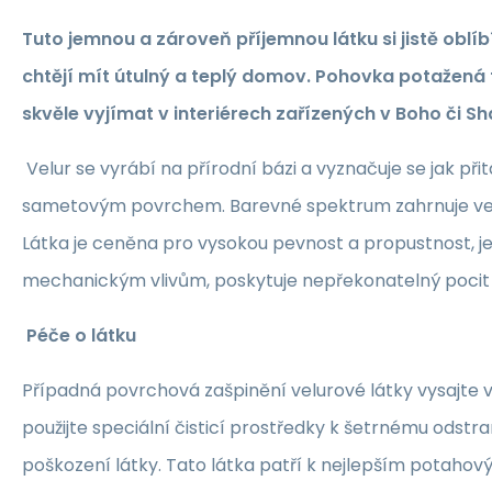
Tuto jemnou a zároveň příjemnou látku si jistě oblíbí
chtějí mít útulný a teplý domov. Pohovka potažená 
skvěle vyjímat v interiérech zařízených v Boho či Sh
Velur se vyrábí na přírodní bázi a vyznačuje se jak při
sametovým povrchem. Barevné spektrum zahrnuje vel
Látka je ceněna pro vysokou pevnost a propustnost, je
mechanickým vlivům, poskytuje nepřekonatelný pocit 
Péče o látku
Případná povrchová zašpinění velurové látky vysajt
použijte speciální čisticí prostředky k šetrnému odstr
poškození látky. Tato látka patří k nejlepším potaho