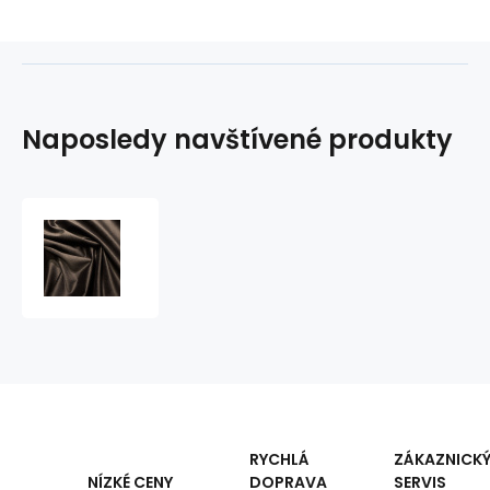
Naposledy navštívené produkty
Velurová
potahová
látka,
Velluto,
Espresso
RYCHLÁ
ZÁKAZNICK
DOPRAVA
SERVIS
NÍZKÉ CENY