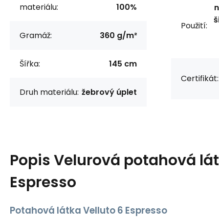
materiálu:
100%
n
š
Použití:
Gramáž:
360 g/m²
Šířka:
145 cm
Certifikát:
Druh materiálu:
žebrový úplet
Popis
Velurová potahová látk
Espresso
Potahová látka Velluto 6 Espresso