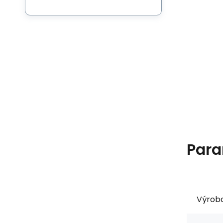
Para
Výrob