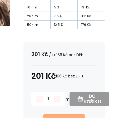
10
m
5
%
191
Kč
26
m
7.5
%
186
Kč
50
m
12.5
%
176
Kč
201
Kč
/
m
166
Kč
bez DPH
201
Kč
166
Kč
bez DPH
DO
m
KOŠÍKU