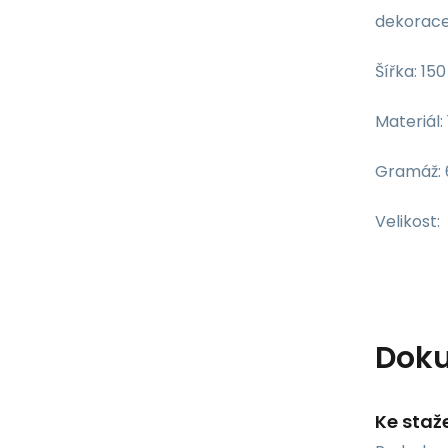
dekorace 
Šířka: 15
Materiál:
Gramáž: 
Velikost
Dok
Ke staž