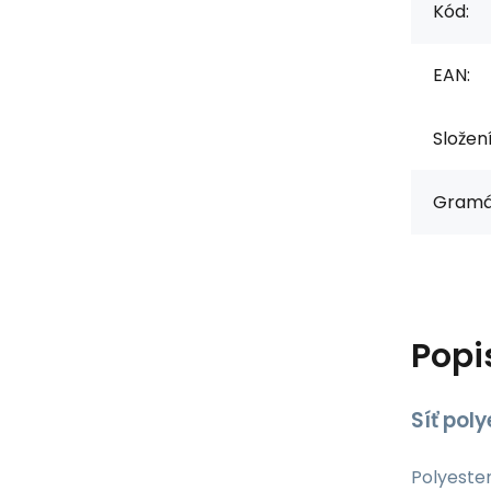
Kód:
EAN:
Složen
Gramá
Popi
Síť pol
Polyester