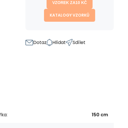
VZOREK ZA
10
KČ
KATALOGY VZORKŮ
Dotaz
Hlídat
Sdílet
řka:
150 cm