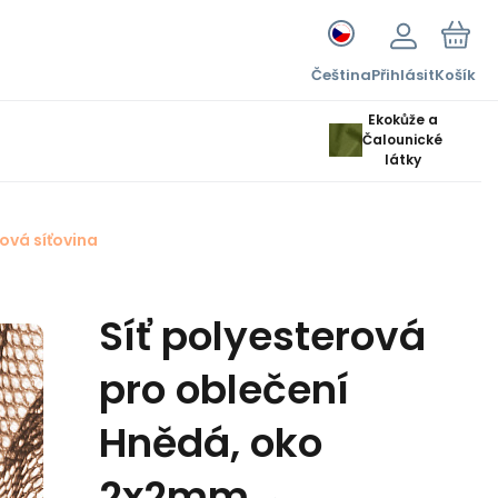
Čeština
Přihlásit
Košík
Ekokůže a
Čalounické
látky
ová síťovina
Síť polyesterová
pro oblečení
Hnědá, oko
2x2mm