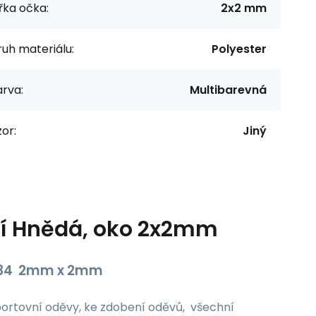
řka očka:
2x2 mm
uh materiálu:
Polyester
rva:
Multibarevná
or:
Jiný
ení Hnědá, oko 2x2mm
8-134 2mm x 2mm
sportovní oděvy, ke zdobení oděvů, všechní