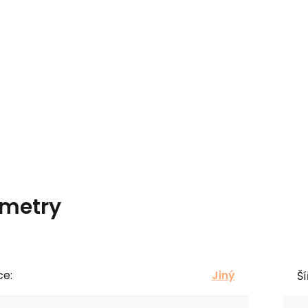
metry
ce:
Jiný
Ší