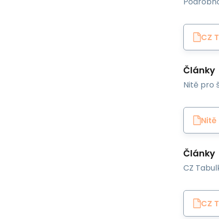
Podrobno
CZ T
Články
Nitě pro š
Nitě
Články
CZ Tabulk
CZ T