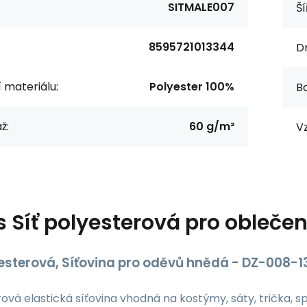
SITMALE007
Ší
8595721013344
Dr
í materiálu:
Polyester 100%
Ba
ž:
60 g/m²
Vz
s
Síť polyesterová pro obleč
yesterová, Síťovina pro oděvů hnědá - DZ-00
ová elastická síťovina vhodná na kostýmy, sáty, trička, 