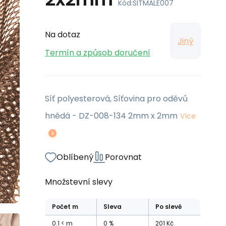
Kód:
SITMALE007
Na dotaz
Jiný
Termín a způsob doručení
Síť polyesterová, Síťovina pro oděvů
hnědá - DZ-008-134 2mm x 2mm
Více
Oblíbený
Porovnat
Množstevní slevy
Počet
m
Sleva
Po slevě
0.1
m
0
%
201
Kč