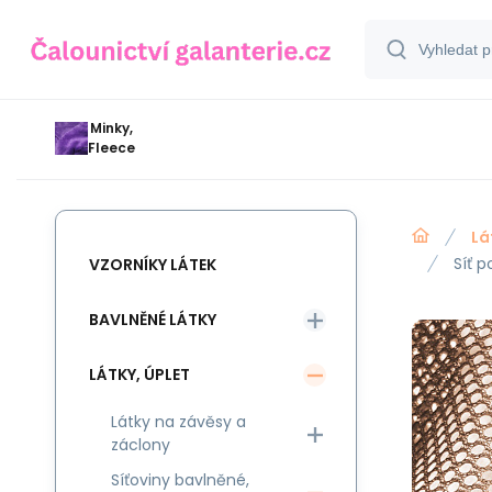
Minky,
Fleece
Lá
Síť 
VZORNÍKY LÁTEK
BAVLNĚNÉ LÁTKY
LÁTKY, ÚPLET
Látky na závěsy a
záclony
Síťoviny bavlněné,