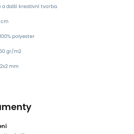
a další kreativní tvorba.
0 cm
 100% polyester
60 gr/m2
: 2x2 mm
umenty
ení