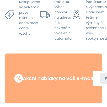
máte na
Pomáhame
Nakupujeme
výběr
s výběrem a
ve velkém a
dopravu
s nákupem,
proto
na adresu
řešíme
máme s
či do
výměny či
dodavately
některé z
reklamace k
dobré
výdejen či
vaší
vztahy
automatu
spokojenosti
%
Akční nabídky na váš e-mail
P