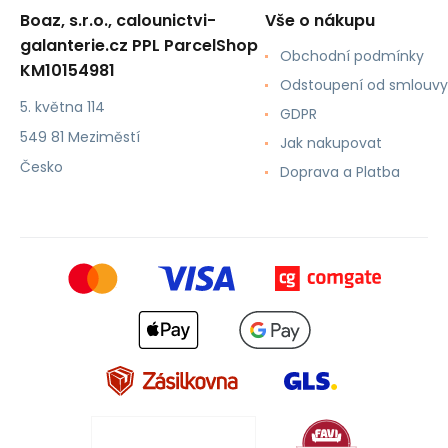
Boaz, s.r.o., calounictvi-
Vše o nákupu
galanterie.cz PPL ParcelShop
Obchodní podmínky
KM10154981
Odstoupení od smlouvy
5. května 114
GDPR
549 81 Meziměstí
Jak nakupovat
Česko
Doprava a Platba