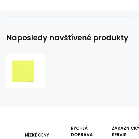
Naposledy navštívené produkty
Směsový
kepr
Intex
250x33LS
Reflexní
Žlutá
RYCHLÁ
ZÁKAZNICK
DOPRAVA
SERVIS
NÍZKÉ CENY