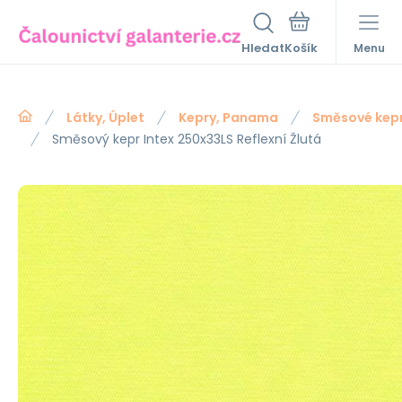
Hledat
Menu
Látky, Úplet
Kepry, Panama
Směsové kep
Směsový kepr Intex 250x33LS Reflexní Žlutá