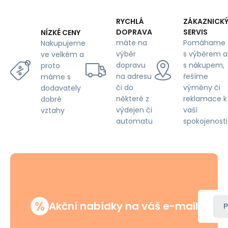
RYCHLÁ
ZÁKAZNICK
DOPRAVA
SERVIS
NÍZKÉ CENY
máte na
Pomáhame
Nakupujeme
výběr
s výběrem a
ve velkém a
dopravu
s nákupem,
proto
na adresu
řešíme
máme s
či do
výměny či
dodavately
některé z
reklamace k
dobré
výdejen či
vaší
vztahy
automatu
spokojenosti
%
Akční nabídky na váš e-mail
P