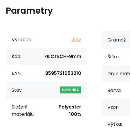
Parametry
Výrobce:
Jiný
Gramáž:
Kód:
FILCTECH-9mm
Šířka:
EAN:
8595721053210
Druh mate
Stav:
Barva:
NOVINKA
Složení
Polyester
Vzor:
materiálu:
100%
Výška: