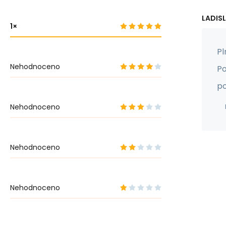
LADISL
1
Pl
Nehodnoceno
Po
po
Nehodnoceno
Nehodnoceno
Nehodnoceno