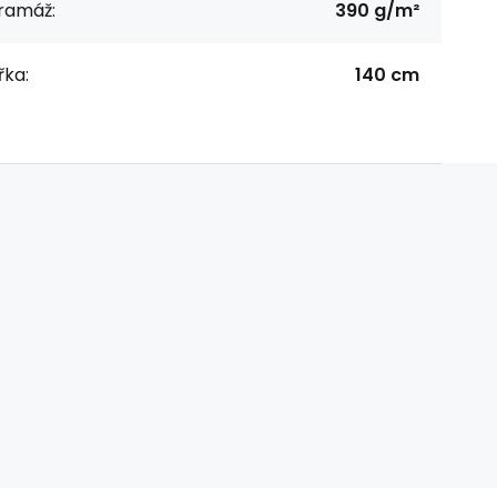
ramáž:
390 g/m²
řka:
140 cm