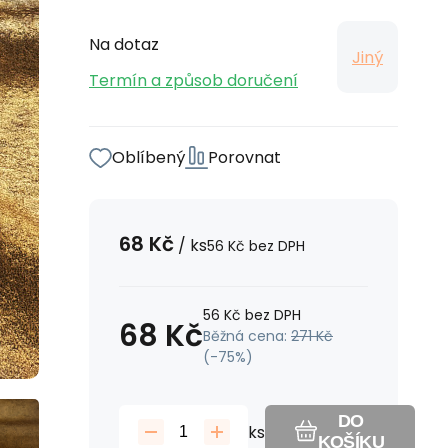
Na dotaz
Jiný
Termín a způsob doručení
Oblíbený
Porovnat
68
Kč
/
ks
56
Kč
bez DPH
56
Kč
bez DPH
68
Kč
Běžná cena:
271
Kč
(-
75
%)
DO
ks
KOŠÍKU