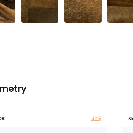
metry
ce:
Jiný
Sl