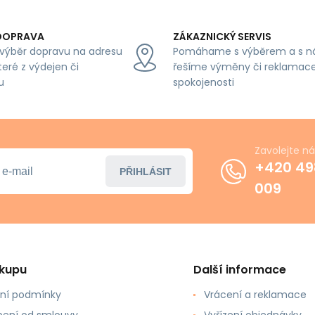
DOPRAVA
ZÁKAZNICKÝ SERVIS
výběr dopravu na adresu
Pomáhame s výběrem a s n
teré z výdejen či
řešíme výměny či reklamace
u
spokojenosti
Zavolejte n
+420 49
PŘIHLÁSIT
009
ákupu
Další informace
ní podmínky
Vrácení a reklamace