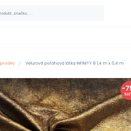
prodej
Velurová potahová látka INFINITY 8 1,4 m x 0,4 m
-
7
SL