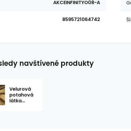
AKCEINFINITYO08-A
G
8595721064742
Ší
ledy navštívené produkty
Velurová
potahová
látka
INFINITY 8
1,4 m x 0,4
m