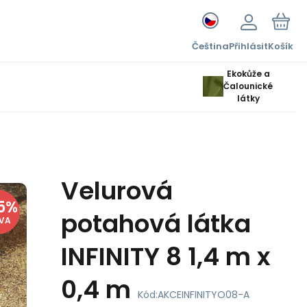
Čeština
Přihlásit
Košík
Ekokůže a
Čalounické
látky
Velurová
5
%
potahová látka
EVA
INFINITY 8 1,4 m x
0,4 m
Kód:
AKCEINFINITYO08-A