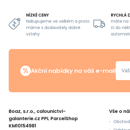
NÍZKÉ CENY
RYCHLÁ 
Nakupujeme ve velkém a proto
máte na 
máme s dodavately dobré
či do něk
vztahy
automat
%
Akční nabídky na váš e-mail
Boaz, s.r.o., calounictvi-
Vše o n
galanterie.cz PPL ParcelShop
Obchod
KM10154981