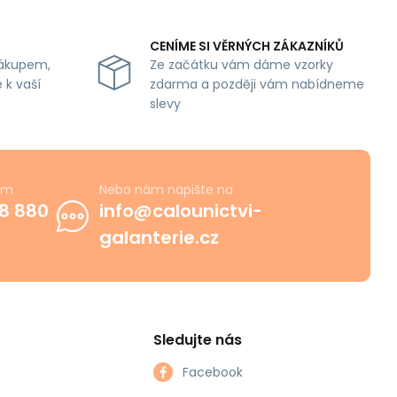
CENÍME SI VĚRNÝCH ZÁKAZNÍKŮ
ákupem,
Ze začátku vám dáme vzorky
 k vaší
zdarma a později vám nabídneme
slevy
ám
Nebo nám napište na
8 880
info@calounictvi-
galanterie.cz
Sledujte nás
Facebook