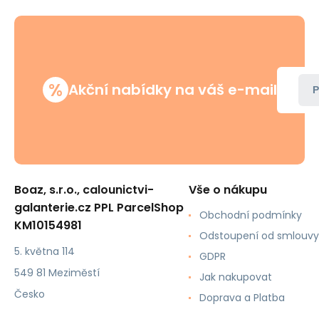
%
Akční nabídky na váš e-mail
P
Boaz, s.r.o., calounictvi-
Vše o nákupu
galanterie.cz PPL ParcelShop
Obchodní podmínky
KM10154981
Odstoupení od smlouvy
5. května 114
GDPR
549 81 Meziměstí
Jak nakupovat
Česko
Doprava a Platba