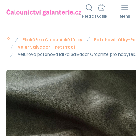
Hledat
Menu
Ekokůže a Čalounické látky
Potahové látky-Pe
Velur Salvador - Pet Proof
Velurová potahová látka Salvador Graphite pro nábytek,