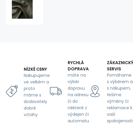
Velurová
potahová
látka
Salvador
Graphite
pro
nábytek,
metráž
-
Pet
Proof
RYCHLÁ
ZÁKAZNICK
DOPRAVA
SERVIS
NÍZKÉ CENY
máte na
Pomáhame
Nakupujeme
výběr
s výběrem a
ve velkém a
dopravu
s nákupem,
proto
na adresu
řešíme
máme s
či do
výměny či
dodavately
některé z
reklamace k
dobré
výdejen či
vaší
vztahy
automatu
spokojenosti