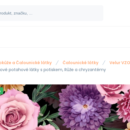
okůže a Čalounické látky
Čalounické látky
Velur VZ
rové potahové látky s potiskem, Růže a chryzantémy
A