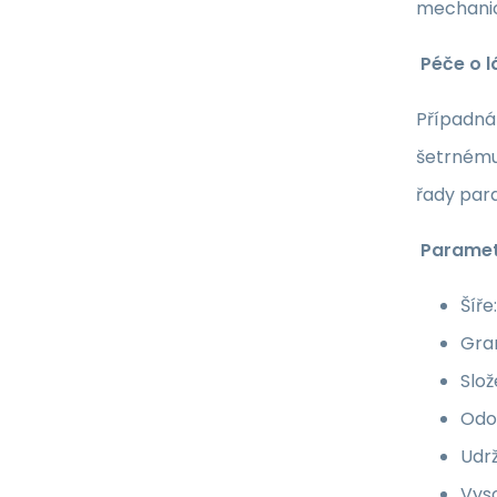
mechanic
Péče o l
Případná 
šetrnému
řady par
Paramet
Šíře
Gra
Slož
Odol
Udrž
Vyso