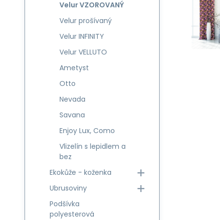
Velur VZOROVANÝ
Velur prošívaný
Velur INFINITY
Velur VELLUTO
Ametyst
Otto
Nevada
Savana
Enjoy Lux, Como
Vlizelín s lepidlem a
bez
Ekokůže - koženka
Ubrusoviny
Podšívka
polyesterová