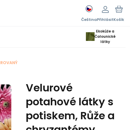
Čeština
Přihlásit
Košík
Ekokůže a
Čalounické
látky
OROVANÝ
Velurové
potahové látky s
potiskem, Růže a
chryzantémy