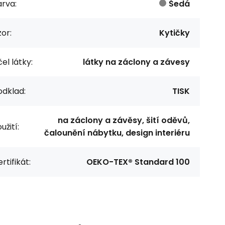
rva:
Šedá
or:
Kytičky
el látky:
látky na záclony a závesy
odklad:
TISK
na záclony a závěsy, šití oděvů,
užití:
čalounění nábytku, design interiéru
rtifikát:
OEKO-TEX® Standard 100