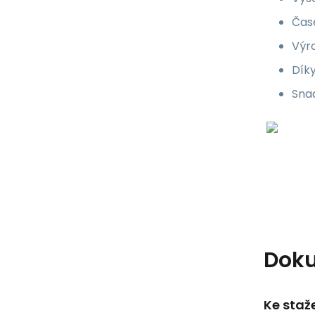
Čas
Výro
Díky
Snad
Dok
Ke staž