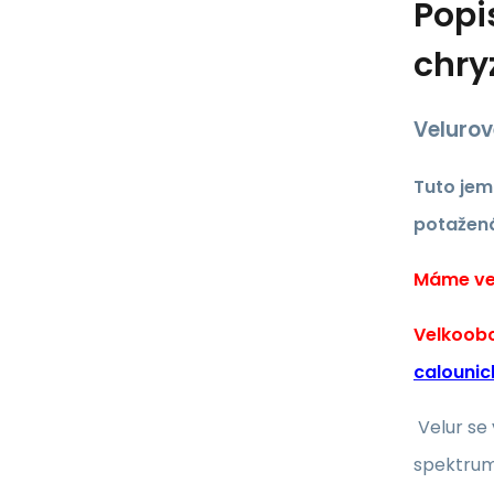
Popi
chr
Velurov
Tuto jem
potažená
Máme vel
Velkoobc
calounic
Velur se
spektrum 