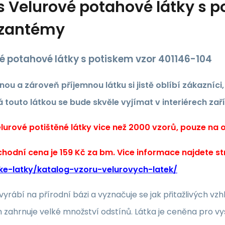
s
Velurové potahové látky s p
yzantémy
é potahové látky s potiskem vzor 401146-104
nou a zároveň příjemnou látku si jistě oblíbí zákazníci
 touto látkou se bude skvěle vyjímat v interiérech zař
urové potištěné látky vice než 2000 vzorů, pouze na ob
hodní cena je 159 Kč za bm. Vice informace najdete s
ke-latky/katalog-vzoru-velurovych-latek/
 vyrábí na přírodní bázi a vyznačuje se jak přitažlivých
zahrnuje velké množství odstínů. Látka je ceněna pro vy