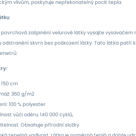
kým vlivům, poskytuje nepřekonatelný pocit tepla.
átku
povrchová zašpinění velurové látky vysajte vysavačem neb
 odstranění skvrn bez poškození látky. Tato látka patří
ametrů:
ry:
: 150 cm
máž: 360 g/m2
ení: 100 % polyester
nost vůči oděru: 140 000 cyklů,
itelnost. Obsahuje přírodní složky.
ká tepelná vodivost. Látka je poměrná teplá a dobře udrž