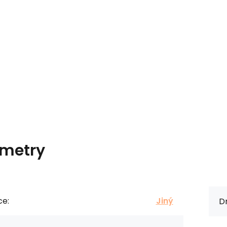
metry
ce:
Jiný
Dr