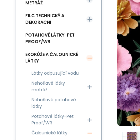
METRÁŽ
FILC TECHNICKÝ A
DEKORAČNÍ
POTAHOVÉ LÁTKY-PET
PROOF/WR
EKOKŮŽE A ČALOUNICKÉ
LÁTKY
Látky odpuzující vodu
Nehořlavé látky
metráž
Nehořlavé potahové
látky
Potahové látky-Pet
Proof/WR
Čalounické látky