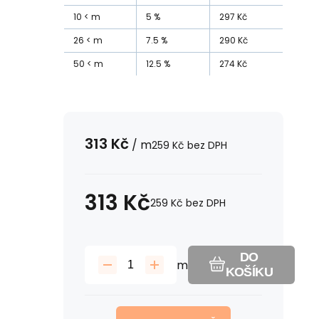
10
m
5
%
297
Kč
26
m
7.5
%
290
Kč
50
m
12.5
%
274
Kč
313
Kč
/
m
259
Kč
bez DPH
313
Kč
259
Kč
bez DPH
DO
m
KOŠÍKU