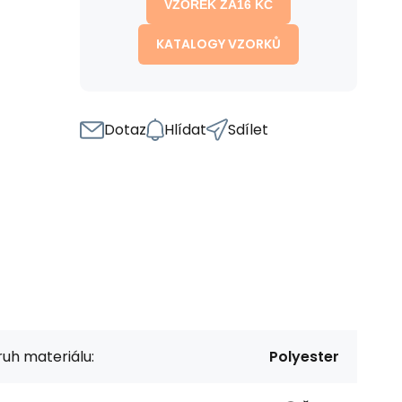
VZOREK ZA
16
KČ
KATALOGY VZORKŮ
Dotaz
Hlídat
Sdílet
uh materiálu:
Polyester