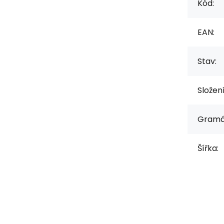
Kód:
EAN:
Stav:
Složen
Gramá
Šířka: