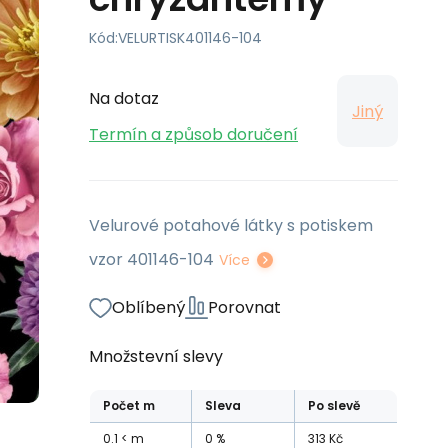
Kód:
VELURTISK401146-104
Na dotaz
Jiný
Termín a způsob doručení
Velurové potahové látky s potiskem
vzor 401146-104
Více
Oblíbený
Porovnat
Množstevní slevy
Počet
m
Sleva
Po slevě
0.1
m
0
%
313
Kč