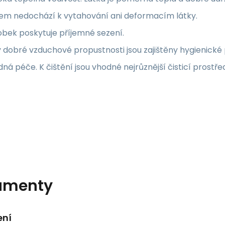
em nedochází k vytahování ani deformacím látky.
bek poskytuje příjemné sezení.
 dobré vzduchové propustnosti jsou zajištěny hygienické
ná péče. K čištění jsou vhodné nejrůznější čisticí prostře
umenty
ení