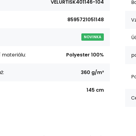
VELURTISK401146-104
Ba
8595721051148
Vz
Úč
NOVINKA
í materiálu:
Polyester 100%
p
ž:
360 g/m²
Po
145 cm
Ce