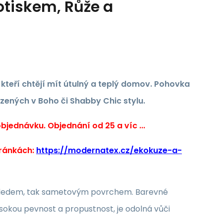
otiskem, Růže a
, kteří chtějí mít útulný a teplý domov. Pohovka
ízených v Boho či Shabby Chic stylu.
jednávku. Objednání od 25 a víc ...
tránkách:
https://modernatex.cz/ekokuze-a-
 vzhledem, tak sametovým povrchem. Barevné
sokou pevnost a propustnost, je odolná vůči