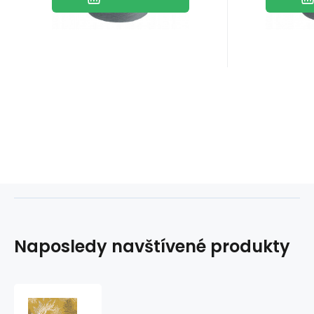
Naposledy navštívené produkty
Velurové