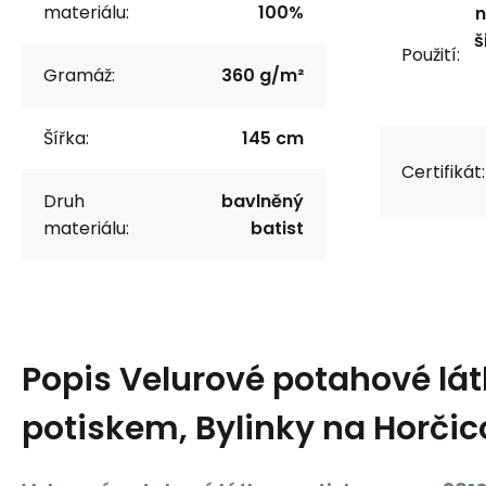
materiálu:
100%
n
š
Použití:
Gramáž:
360 g/m²
Šířka:
145 cm
Certifikát:
Druh
bavlněný
materiálu:
batist
Popis
Velurové potahové lát
potiskem, Bylinky na Horči