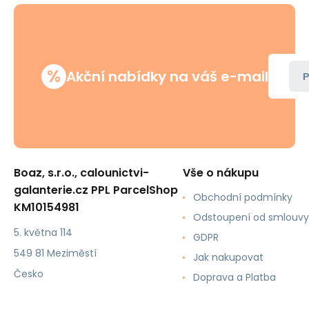
%
Akční nabídky na váš e-mail
P
Boaz, s.r.o., calounictvi-
Vše o nákupu
galanterie.cz PPL ParcelShop
Obchodní podmínky
KM10154981
Odstoupení od smlouvy
5. května 114
GDPR
549 81 Meziměstí
Jak nakupovat
Česko
Doprava a Platba