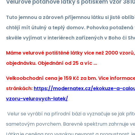
Velurové potahové látky s potiskem vzor 381
Tuto jemnou a zároveň příjemnou látku si jistě oblíbí
chtějí mít útulný a teplý domov. Pohovka potažená 
skvěle vyjímat v interiérech zařízených v Boho či Sh
Máme velurové potištěné látky vice než 2000 vzorů
objednávku. Objednání od 25 a víc ...
Velkoobchodní cena je 159 Kč za bm. Vice informac
stránkách:
https://modernatex.cz/ekokuze-a-calou
vzoru-velurovych-latek/
Velur se vyrábí na přírodní bázi a vyznačuje se jak při
sametovým povrchem. Barevné spektrum zahrnuje vel
Látka je ceněna pro vysokou pevnost a propustnost, je