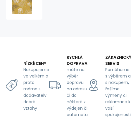
potahové
látky
s
potiskem,
Bylinky
na
Horčicovém
RYCHLÁ
ZÁKAZNICK
DOPRAVA
SERVIS
NÍZKÉ CENY
máte na
Pomáhame
Nakupujeme
výběr
s výběrem a
ve velkém a
dopravu
s nákupem,
proto
na adresu
řešíme
máme s
či do
výměny či
dodavately
některé z
reklamace k
dobré
výdejen či
vaší
vztahy
automatu
spokojenosti