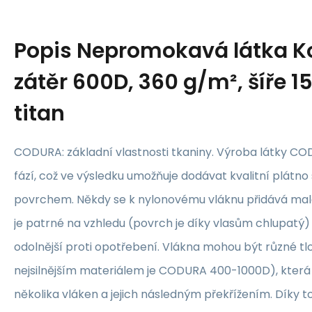
Popis
Nepromokavá látka K
zátěr 600D, 360 g/m², šíře 1
titan
CODURA: základní vlastnosti tkaniny. Výroba látky CO
fází, což ve výsledku umožňuje dodávat kvalitní plát
povrchem. Někdy se k nylonovému vláknu přidává malé
je patrné na vzhledu (povrch je díky vlasům chlupatý) 
odolnější proti opotřebení. Vlákna mohou být různé tl
nejsilnějším materiálem je CODURA 400-1000D), která
několika vláken a jejich následným překřížením. Díky t