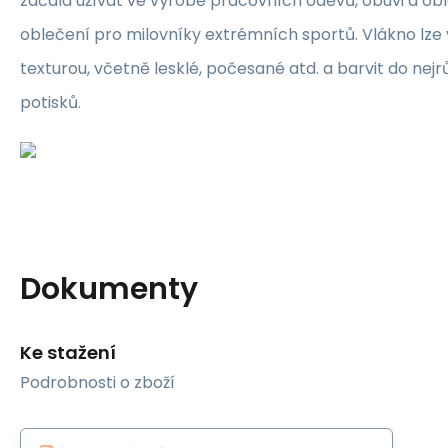
začala užívat ve výrobě pracovních oděvů, obuvi a obl
oblečení pro milovníky extrémních sportů. Vlákno lze
texturou, včetně lesklé, počesané atd. a barvit do nejr
potisků.
Dokumenty
Ke stažení
Podrobnosti o zboží