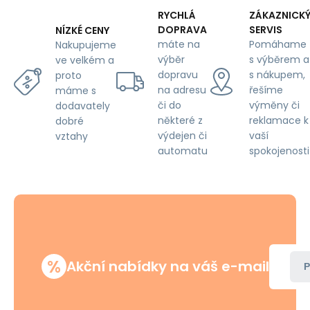
cm,
RYCHLÁ
ZÁKAZNICK
pixel
DOPRAVA
SERVIS
NÍZKÉ CENY
titan
máte na
Pomáhame
Nakupujeme
výběr
s výběrem a
ve velkém a
dopravu
s nákupem,
proto
na adresu
řešíme
máme s
či do
výměny či
dodavately
některé z
reklamace k
dobré
výdejen či
vaší
vztahy
automatu
spokojenosti
%
Akční nabídky na váš e-mail
P