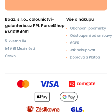
Boaz, s.r.o., calounictvi-
Vše o nákupu
galanterie.cz PPL ParcelShop
Obchodní podmínky
KM10154981
Odstoupení od smlouvy
5. května 114
GDPR
549 81 Meziměstí
Jak nakupovat
Česko
Doprava a Platba