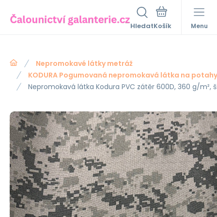
Hledat
Menu
Nepromokavé látky metráž
KODURA Pogumovaná nepromokavá látka na potah
Nepromokavá látka Kodura PVC zátěr 600D, 360 g/m², šíř