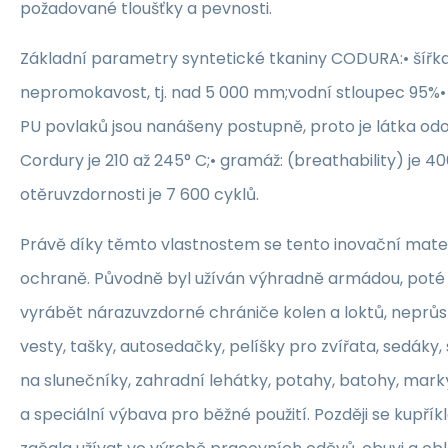
požadované tloušťky a pevnosti.
Základní parametry syntetické tkaniny CODURA:• šířka
nepromokavost, tj. nad 5 000 mm;vodní stloupec 95%• 
PU povlaků jsou nanášeny postupně, proto je látka odol
Cordury je 210 až 245° C;• gramáž: (breathability) je 
otěruvzdornosti je 7 600 cyklů.
Právě díky těmto vlastnostem se tento inovační mater
ochraně. Původně byl užíván výhradně armádou, poté 
vyrábět nárazuvzdorné chrániče kolen a loktů, neprů
vesty, tašky, autosedačky, pelíšky pro zvířata, sedáky
na slunečníky, zahradní lehátky, potahy, batohy, mark
a speciální výbava pro běžné použití. Později se kupř