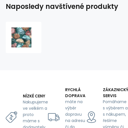
Naposledy navštívené produkty
Velurové
potahové
látky
s
potiskem,
Chryzantémy
na
Mentolovém
RYCHLÁ
ZÁKAZNICK
DOPRAVA
SERVIS
NÍZKÉ CENY
máte na
Pomáhame
Nakupujeme
výběr
s výběrem a
ve velkém a
dopravu
s nákupem,
proto
na adresu
řešíme
máme s
či do
výměny či
dodavately