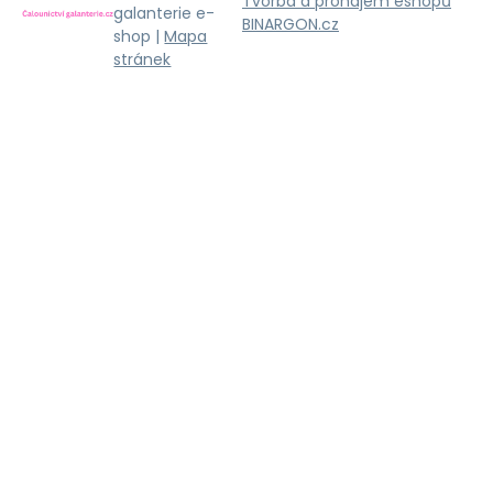
Tvorba a pronájem eshopů
galanterie e-
BINARGON.cz
shop |
Mapa
stránek