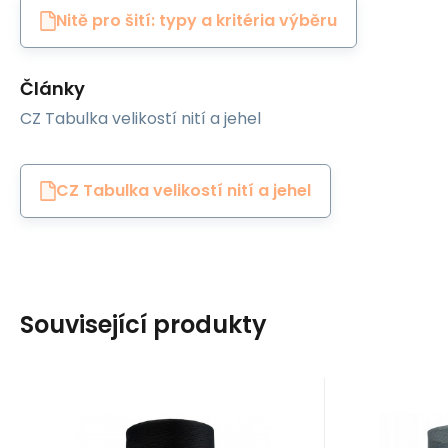
Nitě pro šití: typy a kritéria výběru
Články
CZ Tabulka velikostí nití a jehel
CZ Tabulka velikostí nití a jehel
Související produkty
EAN:
Kód:
8595721014587
120VIGA1627
EAN:
Kó
Skladem
5
ks
S
Ariadna
Ariadna
100
Kč
Nitě VIGA 120 do
Nitě