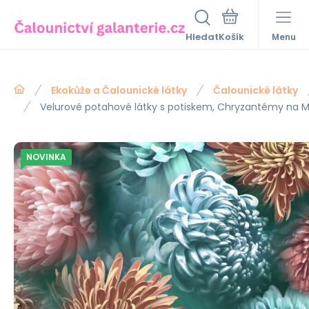
Hledat
Menu
Ekokůže a Čalounické látky
Čalounické látky
Velurové potahové látky s potiskem, Chryzantémy na
NOVINKA