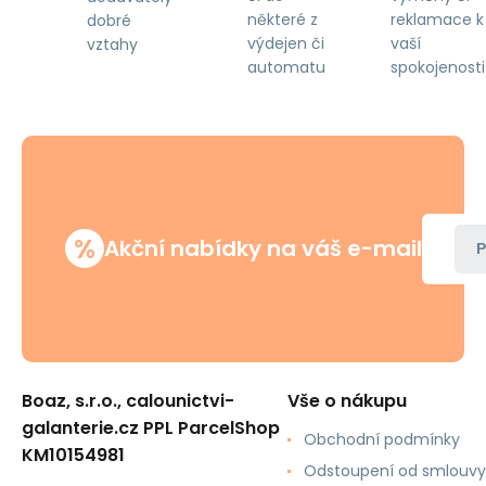
některé z
reklamace k
dobré
výdejen či
vaší
vztahy
automatu
spokojenosti
%
Akční nabídky na váš e-mail
P
Boaz, s.r.o., calounictvi-
Vše o nákupu
galanterie.cz PPL ParcelShop
Obchodní podmínky
KM10154981
Odstoupení od smlouvy