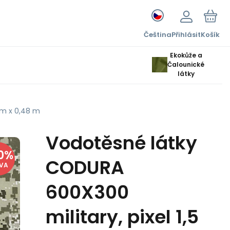
Čeština
Přihlásit
Košík
Ekokůže a
Čalounické
látky
 m x 0,48 m
Vodotěsné látky
0
%
CODURA
EVA
600X300
military, pixel 1,5