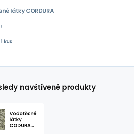
sné látky CORDURA
!
1 kus
ledy navštívené produkty
Vodotěsné
látky
CODURA
600X300