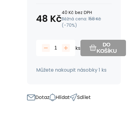
40
Kč
bez DPH
48
Kč
Běžná cena:
158
Kč
(-
70
%)
DO
ks
KOŠÍKU
Můžete nakoupit násobky 1 ks
Dotaz
Hlídat
Sdílet