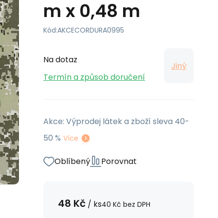
m x 0,48 m
Kód:
AKCECORDURA0995
Na dotaz
Jiný
Termín a způsob doručení
Akce: Výprodej látek a zboží sleva 40-
50 %
Více
Oblíbený
Porovnat
48
Kč
/
ks
40
Kč
bez DPH