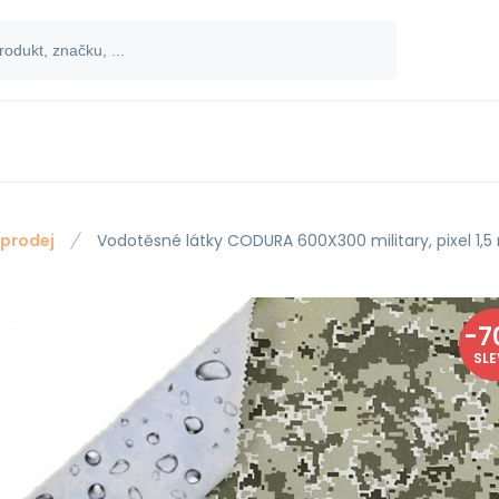
prodej
Vodotěsné látky CODURA 600X300 military, pixel 1,5
-
7
SL