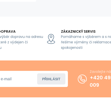
military,
pixel 1,5 m
x 0,48 m
DOPRAVA
ZÁKAZNICKÝ SERVIS
výběr dopravu na adresu
Pomáhame s výběrem a s n
teré z výdejen či
řešíme výměny či reklamace
u
spokojenosti
Zavolejte n
+420 49
PŘIHLÁSIT
009