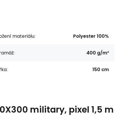
ožení materiálu:
Polyester 100%
ramáž:
400 g/m²
řka:
150 cm
300 military, pixel 1,5 m