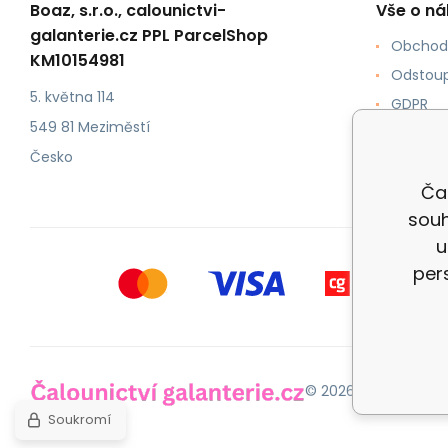
Boaz, s.r.o., calounictvi-
Vše o n
galanterie.cz PPL ParcelShop
Obchod
KM10154981
Odstoup
5. května 114
GDPR
549 81 Meziměstí
Jak nak
Česko
Doprava
Čal
souh
u
per
© 2026 Čalounictví 
Soukromí