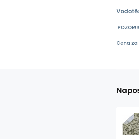
Vodotě
POZOR!!!
Cena za 
Napos