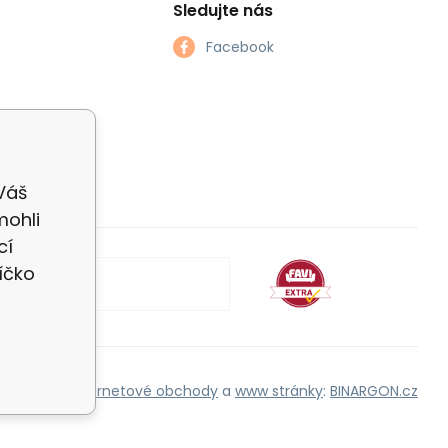
Sledujte nás
Facebook
 Váš
mohli
cí
íčko
Internetové obchody
a
www stránky
:
BINARGON.cz