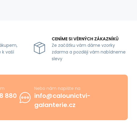
CENÍME SI VĚRNÝCH ZÁKAZNÍKŮ
ákupem,
Ze začátku vám dáme vzorky
 k vaší
zdarma a později vám nabídneme
slevy
ám
Nebo nám napište na
8 880
info@calounictvi-
galanterie.cz