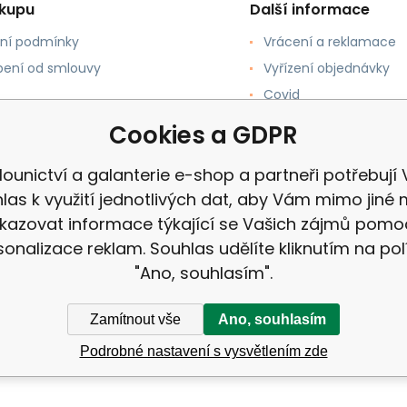
ákupu
Další informace
ní podmínky
Vrácení a reklamace
ení od smlouvy
Vyřízení objednávky
Covid
upovat
Recenze
Cookies a GDPR
 a Platba
ounictví a galanterie e-shop a partneři potřebují
las k využití jednotlivých dat, aby Vám mimo jiné 
kazovat informace týkající se Vašich zájmů pomo
sonalizace reklam. Souhlas udělíte kliknutím na pol
"Ano, souhlasím".
Zamítnout vše
Ano, souhlasím
Podrobné nastavení s vysvětlením zde
a galanterie e-shop |
Mapa stránek