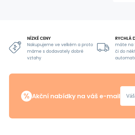
NÍZKÉ CENY
RYCHLÁ 
Nakupujeme ve velkém a proto
máte na 
máme s dodavately dobré
či do něk
vztahy
automat
%
Akční nabídky na váš e-mail