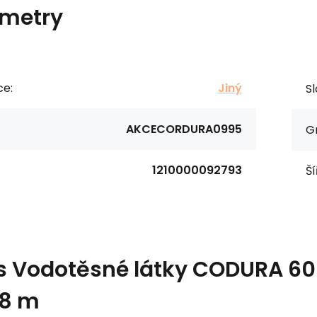
metry
ce:
Jiný
Sl
AKCECORDURA0995
G
1210000092793
Ší
s
Vodotěsné látky CODURA 600X
48 m