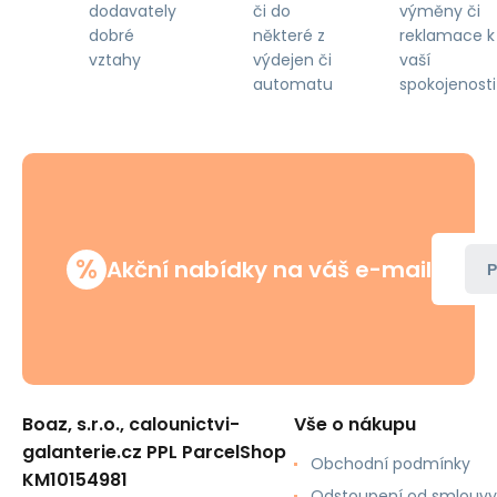
či do
výměny či
dodavately
některé z
reklamace k
dobré
výdejen či
vaší
vztahy
automatu
spokojenosti
%
Akční nabídky na váš e-mail
P
Boaz, s.r.o., calounictvi-
Vše o nákupu
galanterie.cz PPL ParcelShop
Obchodní podmínky
KM10154981
Odstoupení od smlouvy