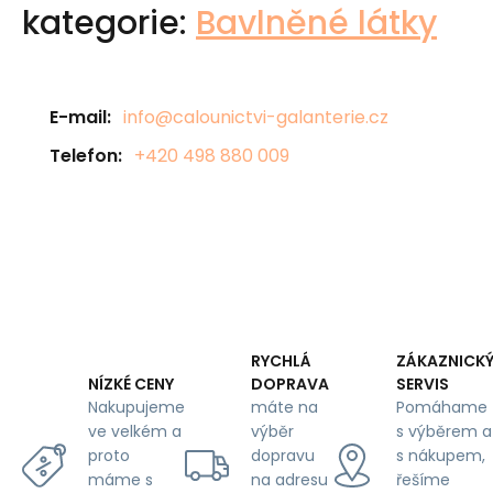
kategorie:
Bavlněné látky
E-mail:
info@calounictvi-galanterie.cz
Telefon:
+420 498 880 009
RYCHLÁ
ZÁKAZNICK
DOPRAVA
SERVIS
NÍZKÉ CENY
máte na
Pomáhame
Nakupujeme
výběr
s výběrem a
ve velkém a
dopravu
s nákupem,
proto
na adresu
řešíme
máme s