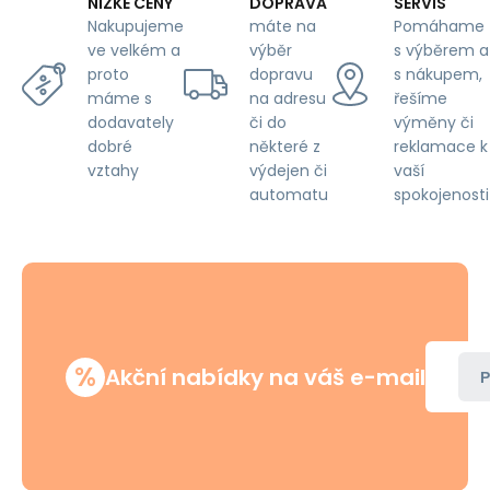
DOPRAVA
SERVIS
NÍZKÉ CENY
máte na
Pomáhame
Nakupujeme
výběr
s výběrem a
ve velkém a
dopravu
s nákupem,
proto
na adresu
řešíme
máme s
či do
výměny či
dodavately
některé z
reklamace k
dobré
výdejen či
vaší
vztahy
automatu
spokojenosti
%
Akční nabídky na váš e-mail
P