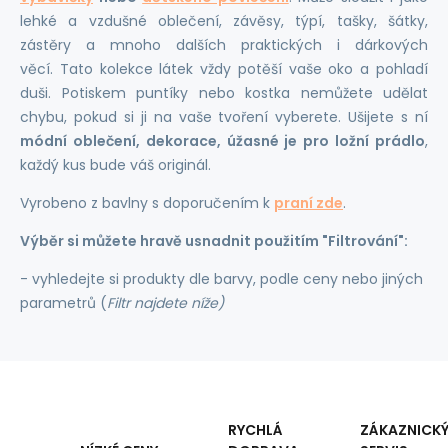
lehké a vzdušné oblečení, závěsy, týpí, tašky, šátky,
zástěry a mnoho dalších praktických i dárkových
věcí. Tato kolekce látek vždy potěší vaše oko a pohladí
duši. Potiskem puntíky nebo kostka nemůžete udělat
chybu, pokud si ji na vaše tvoření vyberete. Ušijete s ní
módní oblečení, dekorace, úžasné je pro ložní prádlo
,
každý kus bude váš originál.
Vyrobeno z bavlny s doporučením k
praní zde
.
Výběr si můžete hravě usnadnit použitím "Filtrování":
- vyhledejte si produkty dle barvy, podle ceny nebo jiných
parametrů (
Filtr najdete níže)
RYCHLÁ
ZÁKAZNICK