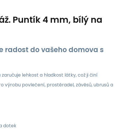
áž. Puntík 4 mm, bílý na
jte radost do vašeho domova s
aručuje lehkost a hladkost látky, což ji činí
ro výrobu povlečení, prostěradel, závěsů, ubrusů a
na dotek