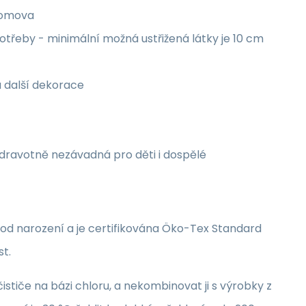
 domova
třeby - minimální možná ustřižená látky je 10 cm
a další dekorace
zdravotně nezávadná pro děti i dospělé
i od narození a je certifikována Öko-Tex Standard
st.
stiče na bázi chloru, a nekombinovat ji s výrobky z