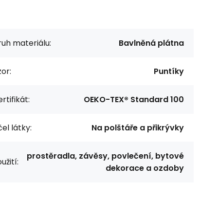
uh materiálu:
Bavlněná plátna
or:
Puntíky
rtifikát:
OEKO-TEX® Standard 100
el látky:
Na polštáře a přikrývky
prostěradla, závěsy, povlečení, bytové
užití:
dekorace a ozdoby