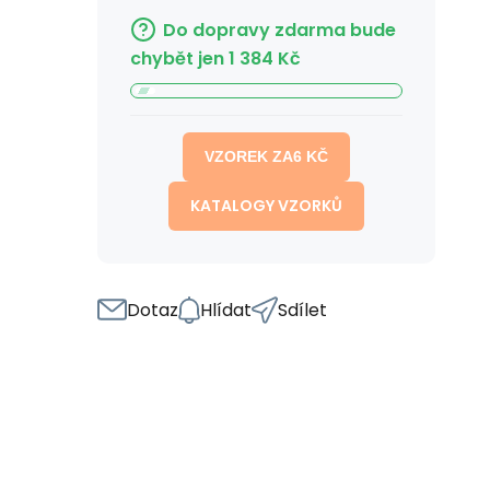
Do dopravy zdarma bude
chybět jen
1 384
Kč
VZOREK ZA
6
KČ
KATALOGY VZORKŮ
Dotaz
Hlídat
Sdílet