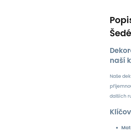
Popi
Šed
Dekor
naší 
Naše deko
příjemnou
dalších 
Klíčov
Mate