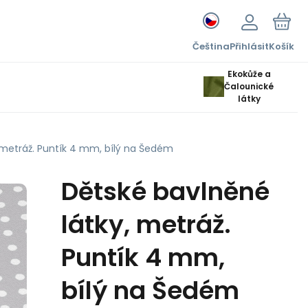
Čeština
Přihlásit
Košík
Ekokůže a
Čalounické
látky
 metráž. Puntík 4 mm, bílý na Šedém
Dětské bavlněné
látky, metráž.
Puntík 4 mm,
bílý na Šedém