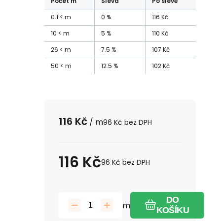
Počet
m
Sleva
Po slevě
0.1
m
0
%
116
Kč
10
m
5
%
110
Kč
26
m
7.5
%
107
Kč
50
m
12.5
%
102
Kč
116
Kč
/
m
96
Kč
bez DPH
116
Kč
96
Kč
bez DPH
DO
m
KOŠÍKU