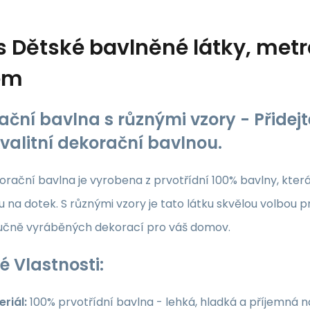
s
Dětské bavlněné látky, metr
ém
ační bavlna s různými vzory - Přide
kvalitní dekorační bavlnou.
rační bavlna je vyrobena z prvotřídní 100% bavlny, která z
 na dotek. S různými vzory je tato látku skvělou volbou p
ručně vyráběných dekorací pro váš domov.
é Vlastnosti:
riál:
100% prvotřídní bavlna - lehká, hladká a příjemná 