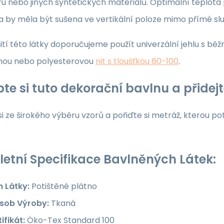
u nebo jiných syntetických materiálů. Optimální teplota p
ka by měla být sušena ve vertikální poloze mimo přímé sl
ití této látky doporučujeme použít univerzální jehlu s běž
nou nebo polyesterovou
nit s tloušťkou 60-100
.
te si tuto dekorační bavlnu a přide
i ze širokého výběru vzorů a pořiďte si metráž, kterou po
etní Specifikace Bavlněných Látek:
h Látky:
Potištěné plátno
sob Výroby:
Tkaná
ifikát:
Öko-Tex Standard 100