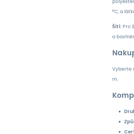
polyester
°C, a lát
Šití:
Pro š
a bavlně
Nakup
Vyberte s
m.
Kompl
Dru
Způ
Cert