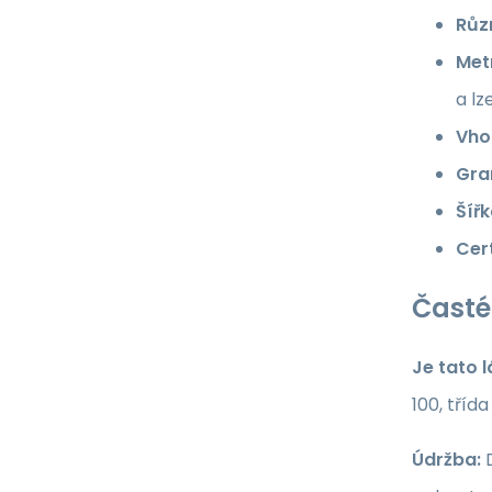
Růz
Met
a lz
Vho
Gra
Šířk
Cert
Časté
Je tato 
100, tříd
Údržba:
D