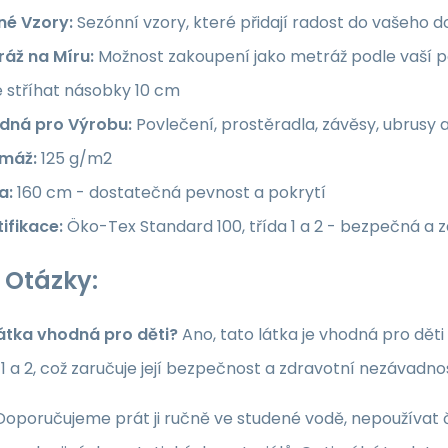
né Vzory:
Sezónní vzory, které přidají radost do vašeho
ráž na Míru:
Možnost zakoupení jako metráž podle vaší po
e stříhat násobky 10 cm
dná pro Výrobu:
Povlečení, prostěradla, závěsy, ubrusy 
máž:
125 g/m2
a:
160 cm - dostatečná pevnost a pokrytí
ifikace:
Öko-Tex Standard 100, třída 1 a 2 - bezpečná a 
 Otázky:
látka vhodná pro děti?
Ano, tato látka je vhodná pro dět
a 1 a 2, což zaručuje její bezpečnost a zdravotní nezávadno
oporučujeme prát ji ručně ve studené vodě, nepoužívat či