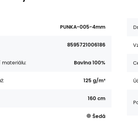
PUNKA-005-4mm
Dr
8595721006186
Vz
í materiálu:
Bavlna 100%
Ce
ž:
125 g/m²
Úč
160 cm
Po
Šedá