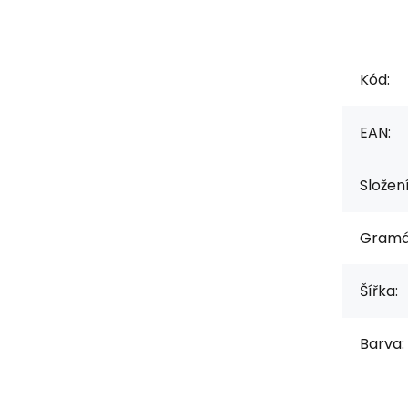
Kód:
EAN:
Složen
Gramá
Šířka:
Barva: