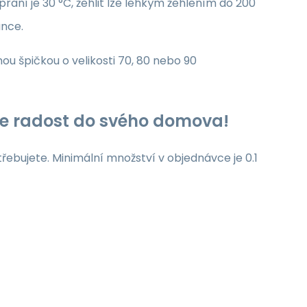
raní je 30 °C, žehlit lze lehkým žehlením do 200
unce.
nou špičkou o velikosti 70, 80 nebo 90
jte radost do svého domova!
třebujete. Minimální množství v objednávce je 0.1