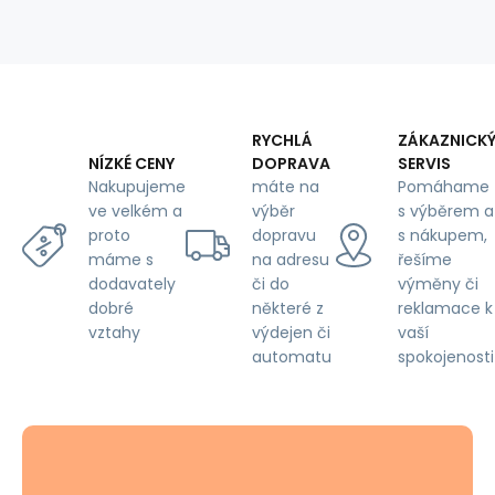
m
x
0,9
m
RYCHLÁ
ZÁKAZNICK
DOPRAVA
SERVIS
NÍZKÉ CENY
máte na
Pomáhame
Nakupujeme
výběr
s výběrem a
ve velkém a
dopravu
s nákupem,
proto
na adresu
řešíme
máme s
či do
výměny či
dodavately
některé z
reklamace k
dobré
výdejen či
vaší
vztahy
automatu
spokojenosti