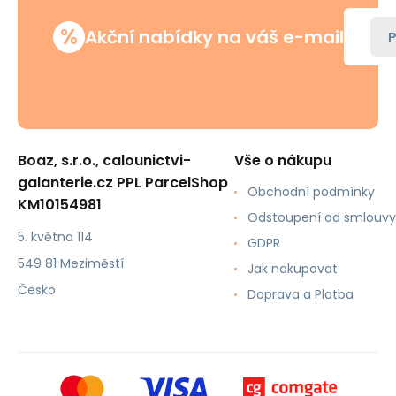
%
Akční nabídky na váš e-mail
P
Boaz, s.r.o., calounictvi-
Vše o nákupu
galanterie.cz PPL ParcelShop
Obchodní podmínky
KM10154981
Odstoupení od smlouvy
5. května 114
GDPR
549 81 Meziměstí
Jak nakupovat
Česko
Doprava a Platba