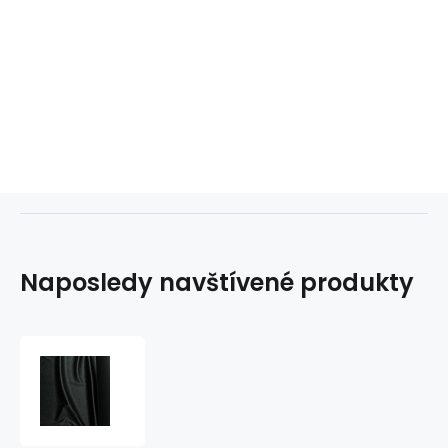
Naposledy navštívené produkty
Čalounická
látka
VELUTTO
1,45