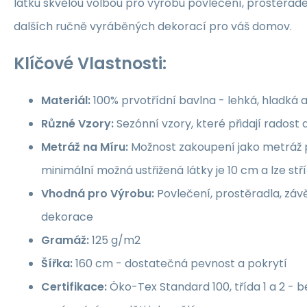
látku skvělou volbou pro výrobu povlečení, prostěrade
dalších ručně vyráběných dekorací pro váš domov.
Klíčové Vlastnosti:
Materiál:
100% prvotřídní bavlna - lehká, hladká 
Různé Vzory:
Sezónní vzory, které přidají rados
Metráž na Míru:
Možnost zakoupení jako metráž p
minimální možná ustřižená látky je 10 cm a lze st
Vhodná pro Výrobu:
Povlečení, prostěradla, závě
dekorace
Gramáž:
125 g/m2
Šířka:
160 cm - dostatečná pevnost a pokrytí
Certifikace:
Öko-Tex Standard 100, třída 1 a 2 -