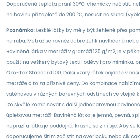
Doporučená teplota praní 30°C, chemicky nečistit, nebě
na bavlnu při teplotě do 200 °C, nesušit na slunci (vybl
Poznámka:
Lesklé látky by měly být žehlené přes po
na rubu. Metráž se rovněž dobře žehlí navlhčená neb
Bavlněná látka v metráži v gramáži 125 g/m2, je v pěkné
použít na veškerý bytový textil, oděvy i pro miminka, 
Öko-Tex Standard 100. Další vzory látek najdete v naš
metráže a to za příznivé ceny. Do kombinace nabízím
saténovou v různých barevných odstínech ve stejné kva
lze skvěle kombinovat s další jednobarevnou bavlněn
úpletovou metráží. Bavlněná látka je jemná, pevná, sp
nepruží a látka je poddajná, krásně se z ní šije. Aby se 
doporučujeme šitím začistit na overlocku nebo cik ca