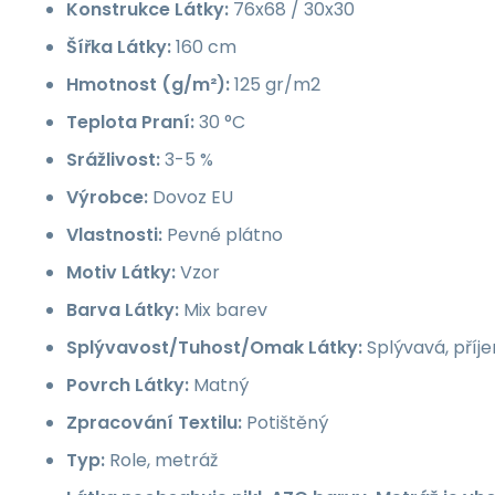
Konstrukce Látky:
76x68 / 30x30
Šířka Látky:
160 cm
Hmotnost (g/m²):
125 gr/m2
Teplota Praní:
30 °C
Srážlivost:
3-5 %
Výrobce:
Dovoz EU
Vlastnosti:
Pevné plátno
Motiv Látky:
Vzor
Barva Látky:
Mix barev
Splývavost/Tuhost/Omak Látky:
Splývavá, příj
Povrch Látky:
Matný
Zpracování Textilu:
Potištěný
Typ:
Role, metráž