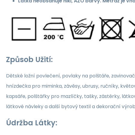
Látka neobsahuje nikl, AZO barvy. Metráž je vh
Způsob Užití:
Dětské ložní povlečení, povlaky na polštáře, zavinovač
hnízdečka pro miminka, závěsy, ubrusy, ručníky, květ
kapsáře, polštářky pro mazlíčky, tašky, zástěrky, látko
látkové návleky a další bytový textil a dekorační výrob
Údržba Látky: