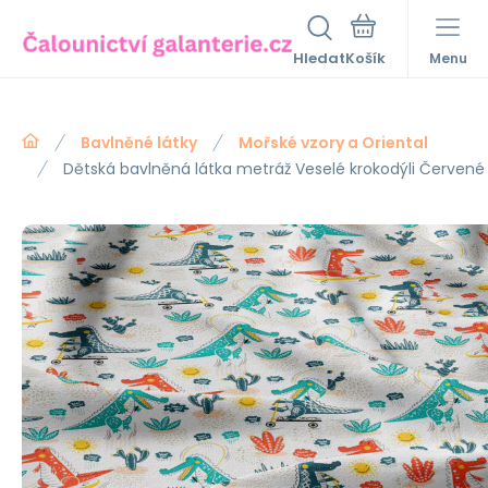
Hledat
Menu
Bavlněné látky
Mořské vzory a Oriental
Dětská bavlněná látka metráž Veselé krokodýli Červené