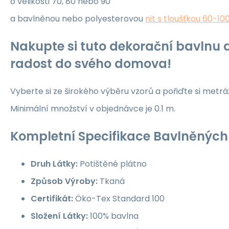
o velikosti 70, 80 nebo 90
a bavlněnou nebo polyesterovou
nit s tloušťkou 60-10
Nakupte si tuto dekorační bavlnu a
radost do svého domova!
Vyberte si ze širokého výběru vzorů a pořiďte si metrá
Minimální množství v objednávce je 0.1 m.
Kompletní Specifikace Bavlněných 
Druh Látky:
Potištěné plátno
Způsob Výroby:
Tkaná
Certifikát:
Öko-Tex Standard 100
Složení Látky:
100% bavlna