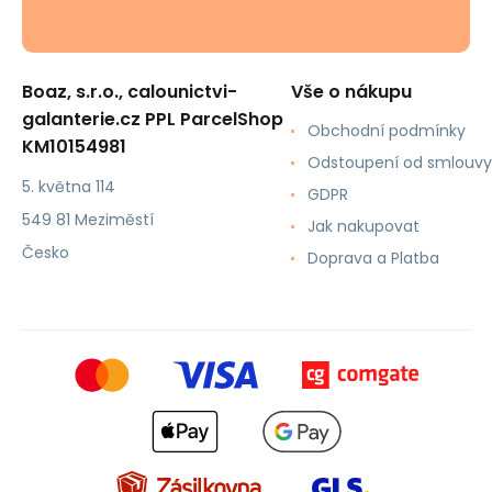
Boaz, s.r.o., calounictvi-
Vše o nákupu
galanterie.cz PPL ParcelShop
Obchodní podmínky
KM10154981
Odstoupení od smlouvy
5. května 114
GDPR
549 81 Meziměstí
Jak nakupovat
Česko
Doprava a Platba