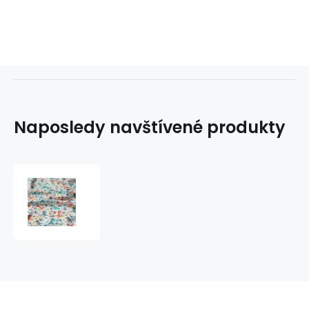
Naposledy navštívené produkty
Dětská
bavlněná
látka
metráž
Veselé
krokodýli
Červené
na
Bílém