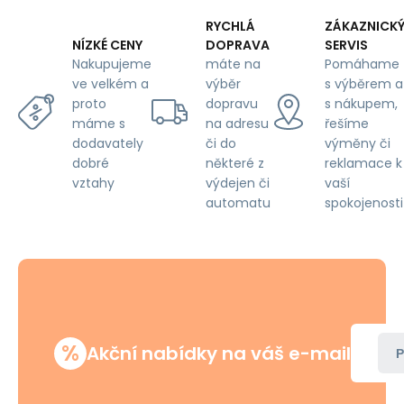
RYCHLÁ
ZÁKAZNICK
DOPRAVA
SERVIS
NÍZKÉ CENY
máte na
Pomáhame
Nakupujeme
výběr
s výběrem a
ve velkém a
dopravu
s nákupem,
proto
na adresu
řešíme
máme s
či do
výměny či
dodavately
některé z
reklamace k
dobré
výdejen či
vaší
vztahy
automatu
spokojenosti
%
Akční nabídky na váš e-mail
P