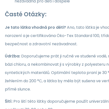
nezávadná pro děti i dospělé
Časté Otázky:
Je tato látka vhodná pro děti?
Ano, tato látka je vho
narození a je certifikována Öko-Tex Standard 100, třída 1
bezpečnost a zdravotní nezávadnost.
Údržba:
Doporučujeme prát ji ručně ve studené vodě, 
bázi chloru, a nekombinovat ji s výrobky z polyesteru 
syntetických materiálů. Optimální teplota praní je 30 °
žehlením do 200 °C, a látka by měla být sušena ve ver
přímé slunce.
Šití:
Pro šití této látky doporučujeme použít univerzáln